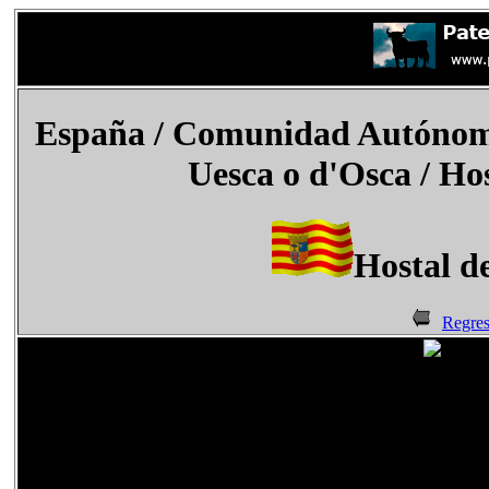
España
/ Comunidad Autónoma
Uesca o
d'Osca
/ Hos
Hostal de
Regres