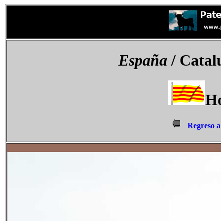
España
/ Catal
Ho
Regreso a