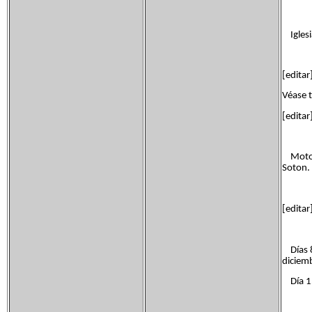
Iglesia
[edita
Véase 
[editar
Motocro
Soton.
[editar
Días 8 
diciemb
Día 15