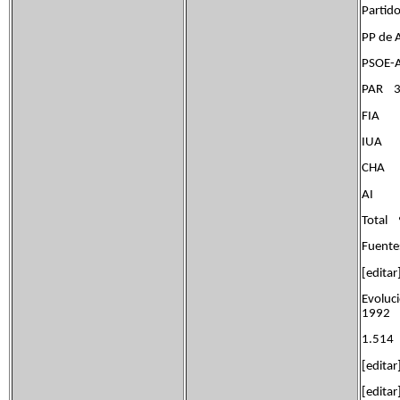
Part
PP 
PSO
PAR
F
I
CH
A
Tot
Fuente
[edita
Evolu
1992 
1.514
[edita
[edita