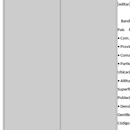
[edita
Bander
País F
• Com.
• Prov
• Com
• Par
Ubicac
• Alt
Super
Pobla
• Dens
Gentil
Códig