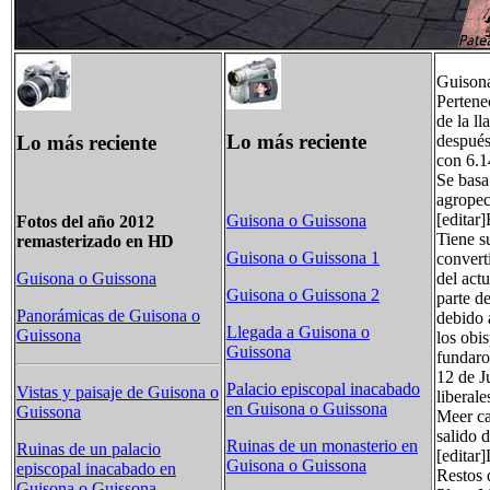
Guisona
Pertene
de la l
Lo más reciente
Lo más reciente
después
con 6.1
Se basa
agropec
[editar]
Guisona o Guissona
Fotos del año 2012
Tiene s
remasterizado en HD
Guisona o Guissona 1
convert
del act
Guisona o Guissona
Guisona o Guissona 2
parte d
Panorámicas de Guisona o
debido 
Llegada a Guisona o
Guissona
los obi
Guissona
fundaro
12 de Ju
Palacio episcopal inacabado
Vistas y paisaje de Guisona o
liberal
en Guisona o Guissona
Guissona
Meer ca
salido 
Ruinas de un monasterio en
Ruinas de un palacio
[editar
Guisona o Guissona
episcopal inacabado en
Restos 
Guisona o Guissona