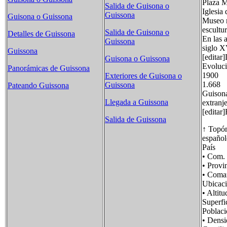
Plaza M
Salida de Guisona o
Iglesia
Guissona
Guisona o Guissona
Museo m
escultu
Salida de Guisona o
Detalles de Guissona
En las 
Guissona
siglo X
Guissona
[editar
Guisona o Guissona
Evoluci
Panorámicas de Guissona
1900
Exteriores de Guisona o
1.668
Guissona
Pateando Guissona
Guisona
Llegada a Guissona
extranje
[editar
Salida de Guissona
↑ Topón
español
País 
• Com
• Prov
• Com
Ubicac
• Alt
Super
Pobla
• Dens