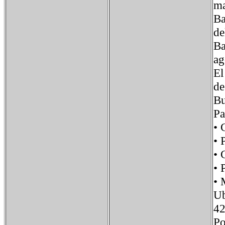
m
Ba
de
Ba
ag
El
de
Bu
Pa
•
• 
•
•
•
U
42
P