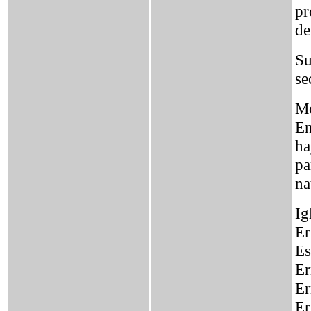
pr
de
Su
se
Mo
En
ha
pa
na
Ig
Er
Es
Er
Er
Er