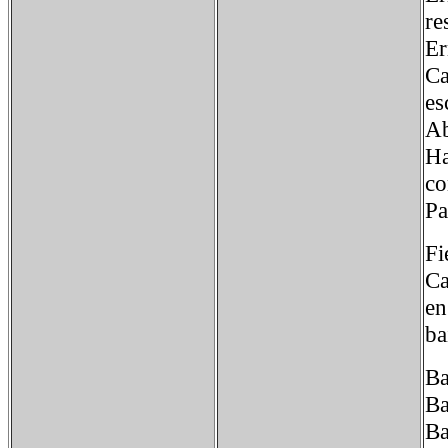
re
Er
Ca
es
Ab
Ha
co
Pa
Fi
Ca
en
ba
Ba
Ba
Ba