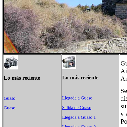
Gu
Aí
Lo más reciente
Lo más reciente
An
Se
di
Llegada a Guaso
Guaso
su
Salida de Guaso
Guaso
y 
Llegada a Guaso 1
Po
Llegada a Guaso 2