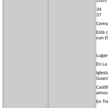
200
3
37
Comun
Está 
con E
Lugar
En La
Igles
Guard
Castil
amura
En Tre