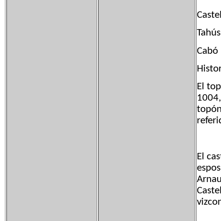
Cas
Tahú
Cab
Histor
El to
1004,
topón
refer
El ca
espos
Arnau
Caste
vizco