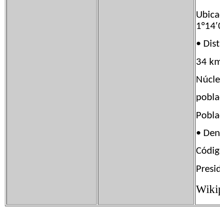
Ubic
1°14′
• Di
34 km
Núcle
pob
Pobl
• De
Códi
Presi
Wiki