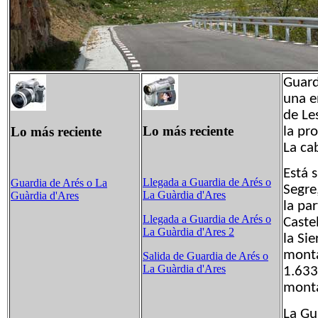
Guard
una e
de Le
Lo más reciente
Lo más reciente
la pr
La ca
Está 
Llegada a Guardia de Arés o
Guardia de Arés o La
Segre
La Guàrdia d'Ares
Guàrdia d'Ares
la par
Llegada a Guardia de Arés o
Caste
La Guàrdia d'Ares 2
la Si
monta
Salida de Guardia de Arés o
La Guàrdia d'Ares
1.633
monta
La Gu