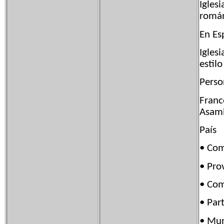
Iglesi
román
En Es
Iglesi
estil
Person
Franc
Asamb
País 
• Co
• Pro
• Co
• Pa
• Mun