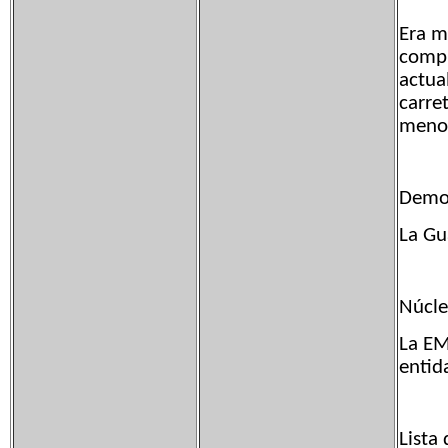
Era m
compr
actua
carre
meno
Demog
La Gu
Núcle
La EM
entid
Lista