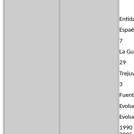
Entid
Espa
7
La G
29
Tre
3
Fuent
Evolu
Evolu
199