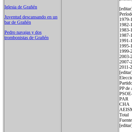
Iglesia de Grañén
[edita
Perí
Juventud descansando en un
1979
bar de Grañén
1982
1983
Pedro navajas y dos
1987
trombonistas de Grañén
1991
1995
1999
2003-
2007-
2011
[editar
Elecci
Part
PP 
PSO
PA
C
A
Tot
Fuente
[edita