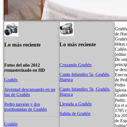
Grañén
de Hue
Grañén
Lo más reciente
Lo más reciente
66km d
Callén
[editar
De ori
princi
Cruzando Grañén
Fotos del año 2012
se des
remasterizado en HD
Canto Infantiles 5a, Grañén,
Enecon
Huesca
de Ped
Grañén
Pedro 
Canto Infantiles 5b, Grañén,
Juventud descansando en un
Iglesi
Huesca
bar de Grañén
Grañén
Pedro 
Llegada a Grañén
Pedro navajas y dos
En el 
trombonistas de Grañén
1785 c
Salida de Grañén
En 201
de Esp
Grañén
[editar