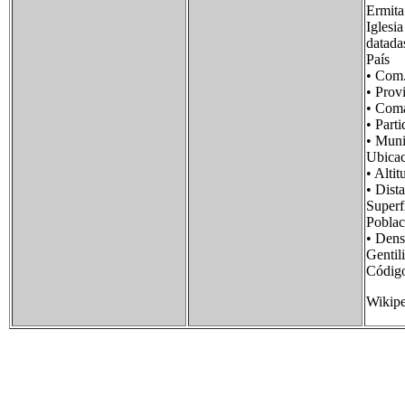
Ermita
Iglesi
datada
País
• Co
• Pro
• Co
• Par
• Mun
Ubica
• Al
• Dis
Supe
Pobla
• Den
Gent
Códig
Wikipe