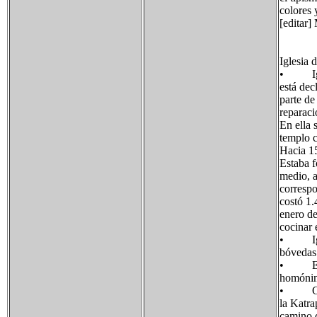
colores 
[editar]
Iglesia 
• Iglesi
está de
parte de
reparaci
En ella 
templo c
Hacia 15
Estaba f
medio, a
correspo
costó 1.
enero de
cocinar 
• Igles
bóvedas 
• Ermit
homónim
• Capil
la Katra
camino d