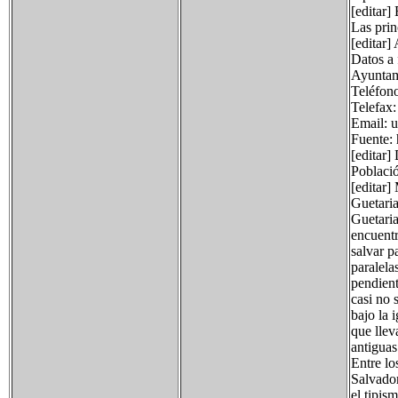
[editar
Las prin
[editar]
Datos a 
Ayuntam
Teléfon
Telefax:
Email: 
Fuente: 
[editar]
Població
[editar
Guetaria
Guetaria
encuentr
salvar p
paralela
pendient
casi no 
bajo la 
que llev
antiguas
Entre lo
Salvador
el tipis