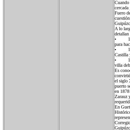
Cuando G
cercada 
Fuero de
cuestión
Guipúzco
A lo lar
detallan
• 1270.
para hac
• 1290.
Castilla
• 1407.
villa de
Es conoc
convirti
el siglo
puerto s
en 1878 
Zarauz y
requerid
En Gueta
Históric
represen
Corregi
Guipúzco