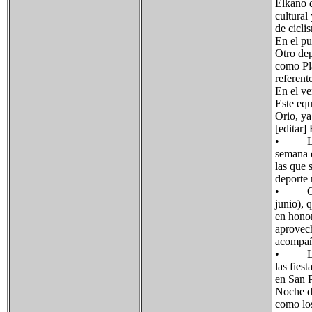
Elkano d
cultural
de cicli
En el pu
Otro dep
como Pla
referent
En el ve
Este equ
Orio, ya
[editar] 
• Las f
semana d
las que 
deporte 
• Otros
junio), 
en honor
aprovech
acompaña
• Los b
las fies
en San P
Noche de
como los