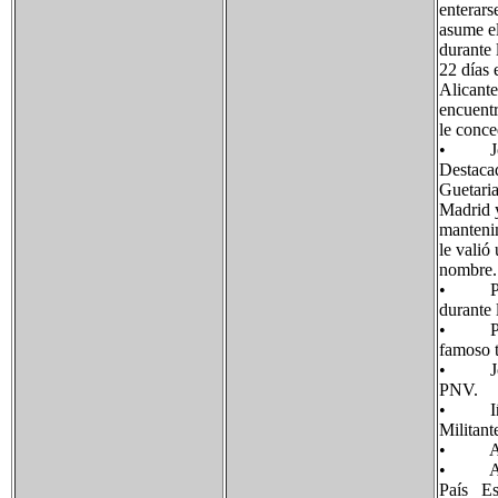
enterars
asume el
durante 
22 días 
Alicante
encuentr
le conce
• Joaqu
Destacad
Guetaria
Madrid y
mantenim
le valió
nombre.
• Prude
durante 
• Pepit
famoso 
• Jon E
PNV.
• Iñaki
Militant
• Aintz
• Aitor 
País Es