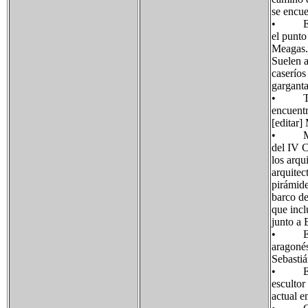
se encue
• Ermit
el punto
Meagas.
Suelen a
caseríos
garganta
• Túmul
encuent
[editar]
• Monum
del IV C
los arqu
arquitec
pirámide
barco de
que incl
junto a 
• Estat
aragonés
Sebastiá
• Estat
escultor
actual e