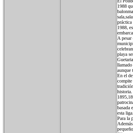
El Polid
1988 que
balonman
sala,sal
práctica
1988, e
embarcac
A pesar 
municipi
celebran
playa se
Guetaria
llamado 
aunque t
En el de
compite 
tradició
historia
1895,18
patrocin
basada e
esta liga
Para la 
Además d
pequeños