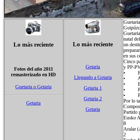
Guetaria
Guipúzc
Guetaria
natal de
Lo más reciente
Lo más reciente
un desti
preparan
en sus c
Cinco p
Getaria
y PP-PV.
Fotos del año 2011
• Eusko
remasterizado en HD
Llegando a Getaria
• Aral
• Eusk
Guetaria o Getaria
Getaria 1
• Parti
• Parti
Getaria 2
Por lo t
Getaria
Composi
Getaria
Partid
Eusko Al
8
Aralar (
2