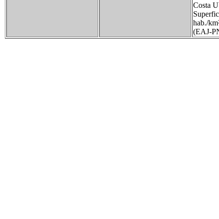
Costa U
Superfi
hab./km²
(EAJ-PN