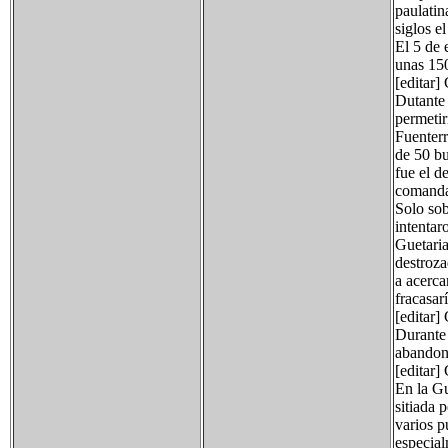
paulatin
siglos e
El 5 de 
unas 150
[editar]
Dutante 
permetir
Fuenterr
de 50 bu
fue el d
comandad
Solo sob
intentar
Guetaria
destroza
a acerca
fracasarí
[editar]
Durante 
abandona
[editar]
En la Gu
sitiada 
varios p
especial