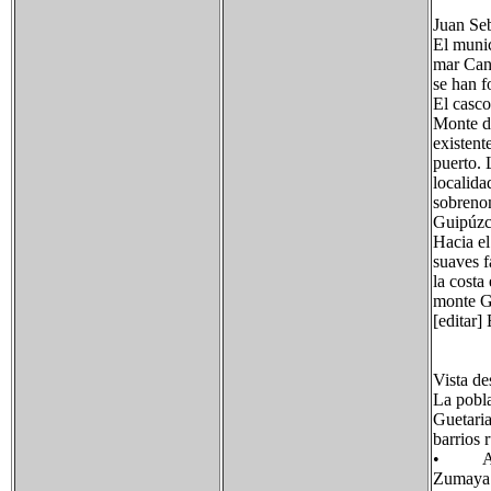
Juan Seb
El munic
mar Cant
se han f
El casco
Monte de
existent
puerto. 
localida
sobreno
Guipúzc
Hacia el
suaves f
la costa
monte Gá
[editar]
Vista de
La pobla
Guetaria
barrios r
• Asqui
Zumaya.