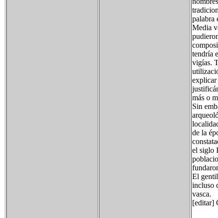
nombres 
tradicio
palabra 
Media va
pudieron
composic
tendría e
vigías. 
utilizac
explicar
justific
más o me
Sin emba
arqueoló
localida
de la ép
constata
el siglo
poblacio
fundaron
El genti
incluso 
vasca.
[editar]