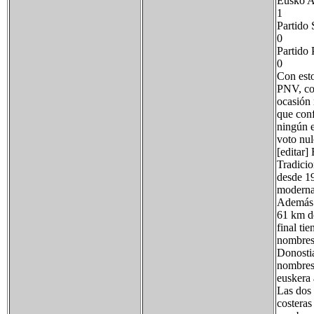
Eusko A
1
Partido 
0
Partido 
0
Con esto
PNV, con
ocasión 
que conf
ningún e
voto nul
[editar]
Tradicio
desde 19
moderna 
Además d
61 km de
final ti
nombres 
Donostia
nombres 
euskera 
Las dos 
costeras