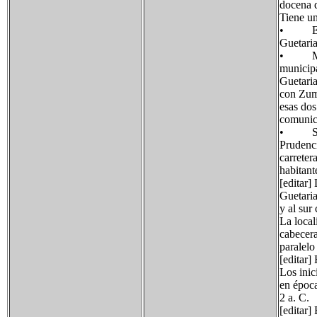
docena d
Tiene u
• Eizaga
Guetaria
• Meaga
municipa
Guetaria
con Zuma
esas dos
comunica
• San P
Prudenci
carreter
habitant
[editar]
Guetaria
y al sur
La local
cabecera
paralelo
[editar] 
Los inic
en época
2 a. C.
[editar