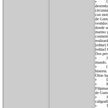
• Cada 
desembar
circunn
con moti
de Gueta
vestidos
donde se
marino y
conmemor
realizar
[editar]
[editar]
Dos per
• Juan 
mundo.
• Crist
historia.
Otras lu
• Domin
• Manue
Filipina
de Gueta
• José 
caligraf
• Trini