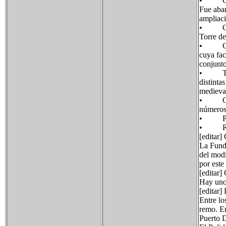
• Casa-T
Fue aban
ampliaci
• Casa-
Torre de
• Casa 
cuya fac
conjunto
• Torre
distinta
medieval
• Casas
números 
• Pasad
• Resto
[editar]
La Funda
del modi
por este
[editar]
Hay unos
[editar]
Entre lo
remo. En
Puerto D