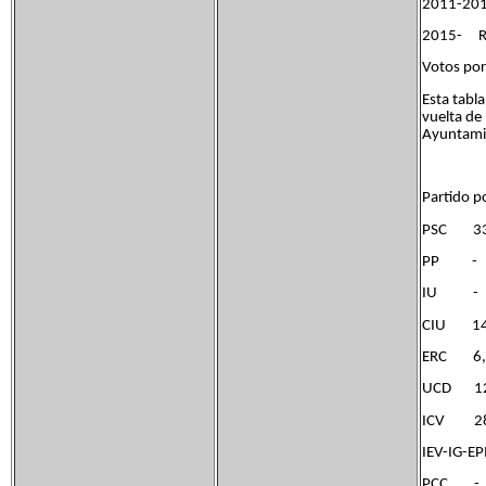
2011-201
2015- Ra
Votos por
Esta tabla
vuelta de 
Ayuntamie
Partid
PSC 33,
PP - 1
IU 
CIU 14,
ERC 6,
UCD 1
ICV 28
IEV
PCC