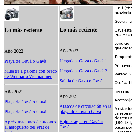
Gavá​ (ofi
provincia
Geografía
Lo más reciente
Lo más reciente
Gavá está
Prat.5​ Oc
condicion
que cada 
Año 2022
Año 2022
Temperat
Llegada a Gavá o Gavà 1
Playa de Gavá o Gavà
Primave
Llegada a Gavá o Gavà 2
Muestra a paloma con braco
Verano: 
de Weimar o Weimaraner
Salida de Gavá o Gavà
Otoño: 1
Año 2021
Invierno
Año 2021
Accesos[e
Playa de Gavá o Gavà
Atascos de circulación en la
A esta ci
playa de Gavá o Gavà
Playa de Gavá o Gavà
carretera
de tren (
Bajo el agua en Gavá o
Apróximaciones de aviones
(L80, L81,
Gavà
al aeropuerto del Prat de
pasan por