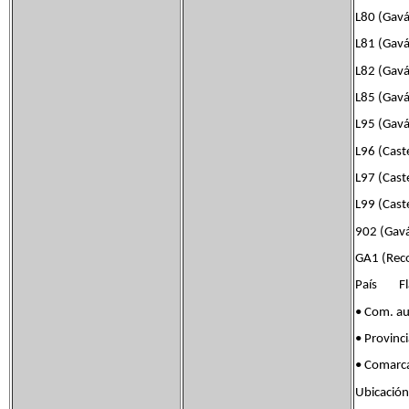
L80 (Gavá
L81 (Gavá
L82 (Gavá 
L85 (Gavá 
L95 (Gavá
L96 (Caste
L97 (Caste
L99 (Cast
902 (Gavá
GA1 (Reco
País Fla
• Com. a
• Provinc
• Comarc
Ubicació