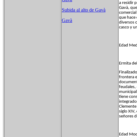
a residir 
Gavà, que 
Subida al alto de Gavà
comercial
que hace 
Gavà
diversos 
casco y un
Edad Medi
Ermita de
Finalizad
frontera 
documento
feudales,
municipal
tiene cons
integrado
Clemente d
siglo XIV
señores de
Edad Mod