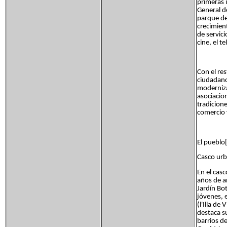
primeras i
General d
parque de
crecimien
de servic
cine, el 
Con el res
ciudadano
moderniza
asociacio
tradicione
comercio y
El pueblo[
Casco urb
En el cas
años de an
Jardín Bo
jóvenes, 
(l'Illa d
destaca su
barrios d