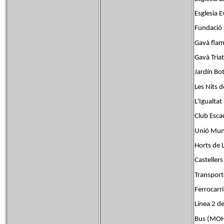
Esglesia 
Fundació
Gavà flama
Gavà Triat
Jardín Bo
Les Nits d
L'Igualtat
Club Esca
Unió Mun
Horts de 
Casteller
Transport
Ferrocarri
Línea 2 d
Bus (MOHN