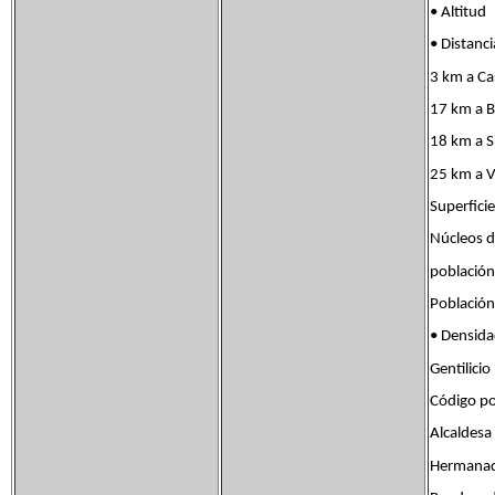
• Alti
• Distan
3 km a Cas
17 km a B
18 km a S
25 km a V
Superfi
Núcleos 
poblac
Poblaci
• Densid
Gentilic
Código p
Alcaldes
Hermanad