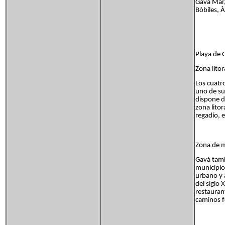
Gavá Mar,
Bòbiles, 
Playa de 
Zona litor
Los cuatr
uno de sus
dispone d
zona litor
regadío, 
Zona de 
Gavá tamb
municipio
urbano y 
del siglo 
restauran
caminos f