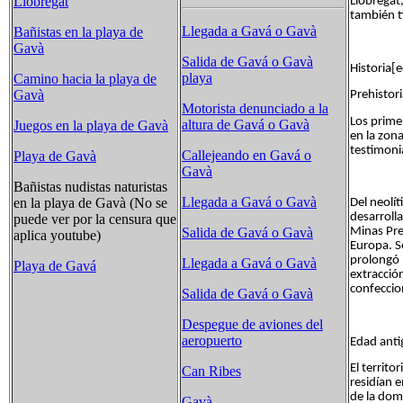
Llobregat
Llobregat,
también t
Llegada a Gavá o Gavà
Bañistas en la playa de
Gavà
Salida de Gavá o Gavà
Historia[e
playa
Camino hacia la playa de
Gavà
Prehistori
Motorista denunciado a la
Los prime
altura de Gavá o Gavà
Juegos en la playa de Gavà
en la zona
testimoni
Callejeando en Gavá o
Playa de Gavà
Gavà
Bañistas nudistas naturistas
Llegada a Gavá o Gavà
en la playa de Gavà (No se
Del neolít
desarrolla
puede ver por la censura que
Minas Pre
Salida de Gavá o Gavà
aplica youtube)
Europa. S
prolongó 
Llegada a Gavá o Gavà
Playa de Gavá
extracción
confeccio
Salida de Gavá o Gavà
Despegue de aviones del
aeropuerto
Edad anti
El territ
Can Ribes
residían 
de la dom
Gavà