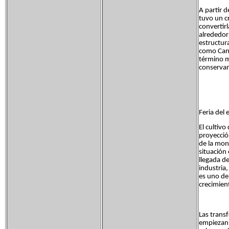
A partir d
tuvo un c
convertir
alrededor
estructur
como Can 
término m
conserva
Feria del
El cultiv
proyección
de la mont
situación 
llegada de
industria,
es uno de
crecimien
Las trans
empiezan 