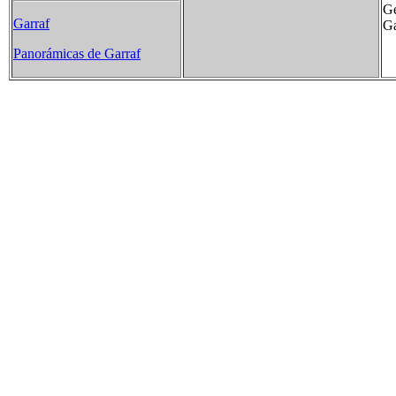
Ge
Garraf
Ga
Panorámicas de Garraf