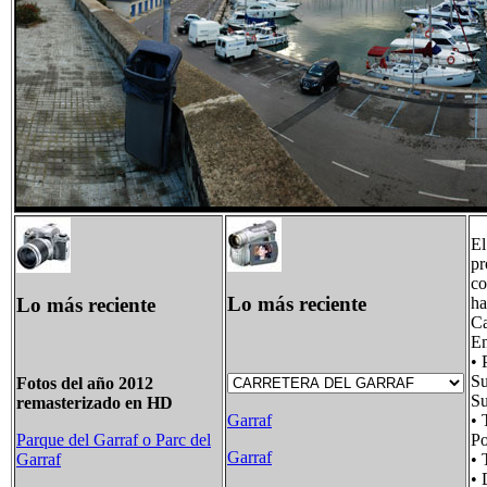
El
pr
co
Lo más reciente
Lo más reciente
ha
Ca
En
• 
Su
Fotos del año 2012
Su
remasterizado en HD
• 
Garraf
Po
Parque del Garraf o Parc del
Garraf
• 
Garraf
• 