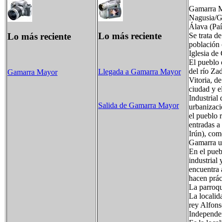
Gamarra M
Nagusia/Ga
Álava (Paí
Lo más reciente
Lo más reciente
Se trata d
población 
Iglesia de
El pueblo 
del río Za
Llegada a Gamarra Mayor
Gamarra Mayor
Vitoria, de
ciudad y e
Industrial
Salida de Gamarra Mayor
urbanizaci
el pueblo 
entradas a
Irún), com
Gamarra un
En el pueb
industrial 
encuentra 
hacen prác
La parroqu
La localida
rey Alfons
Independen