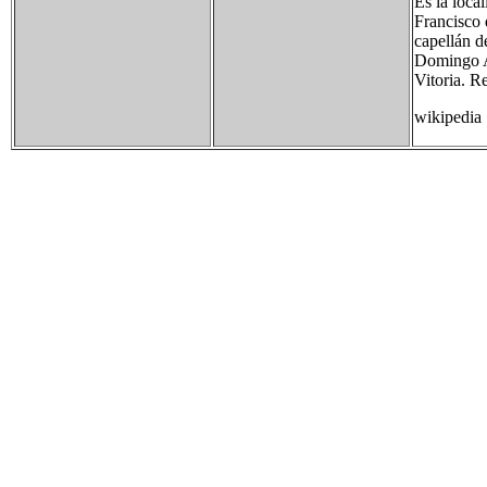
Es la local
Francisco
capellán d
Domingo A
Vitoria. R
wikipedia