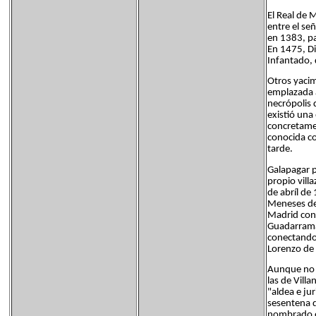
El Real de 
entre el señ
en 1383, pa
En 1475, D
Infantado,
Otros yacim
emplazada a
necrópolis 
existió una
concretamen
conocida com
tarde.
Galapagar p
propio vill
de abríl de
Meneses de
Madrid cont
Guadarrama 
conectando 
Lorenzo de 
Aunque no s
las de Vill
"aldea e ju
sesentena d
nombrado e