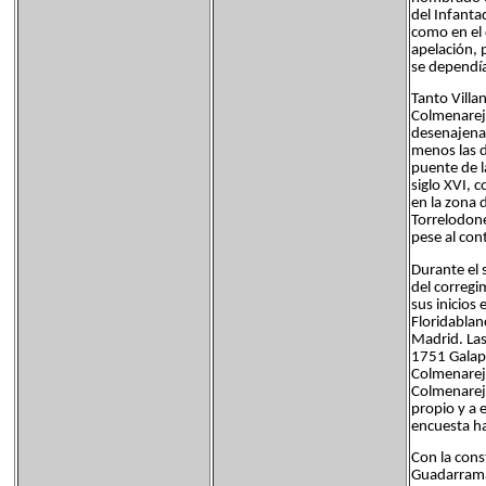
del Infanta
como en el d
apelación, 
se dependía
Tanto Villan
Colmenarejo
desenajenaci
menos las d
puente de l
siglo XVI, 
en la zona 
Torrelodone
pese al con
Durante el 
del corregi
sus inicios
Floridablan
Madrid. Las
1751 Galapa
Colmenarejo 
Colmenarejo
propio y a e
encuesta ha
Con la cons
Guadarrama 