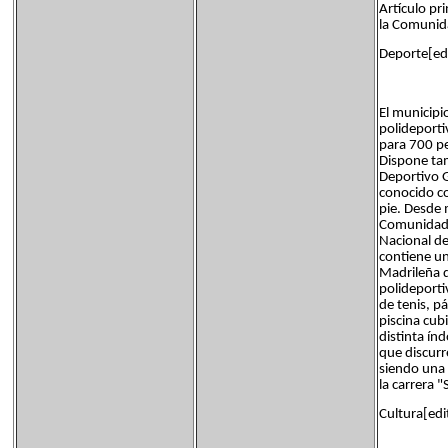
Artículo pr
la Comunid
Deporte[edi
El municipi
polideporti
para 700 pe
Dispone tam
Deportivo G
conocido c
pie. Desde 
Comunidad 
Nacional de
contiene un
Madrileña 
polideporti
de tenis, p
piscina cub
distinta ín
que discurr
siendo una 
la carrera "
Cultura[edi