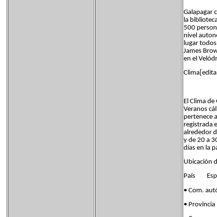
Galapagar 
la bibliote
500 persona
nivel auton
lugar todos
James Brown
en el Velód
Clima[edita
El Clima de
Veranos cál
pertenece a
registrada 
alrededor d
y de 20 a 3
días en la 
Ubicación 
País Esp
• Com. a
• Provinc