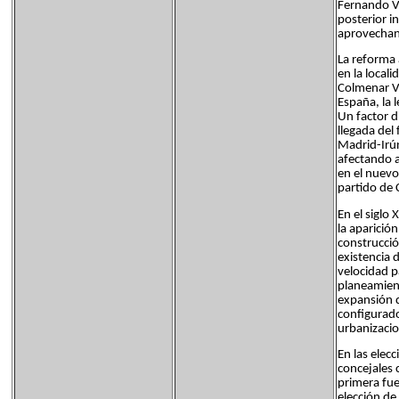
Fernando VI
posterior i
aprovechan
La reforma 
en la locali
Colmenar Vi
España, la
Un factor d
llegada del
Madrid-Irún
afectando a
en el nuevo
partido de 
En el siglo
la aparició
construcció
existencia 
velocidad p
planeamient
expansión d
configurado
urbanizacio
En las elec
concejales 
primera fue
elección de