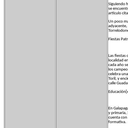
Siguiendo ha
se encuentr
artículo cit
Un poco más 
adyacente, 
Torrelodone
Fiestas Pat
Las fiestas
localidad e
cada año se
los campeon
celebra una 
Toril, y enc
calle Guada
Educación[e
En Galapaga
y primaria,
cuenta con 
formativa.