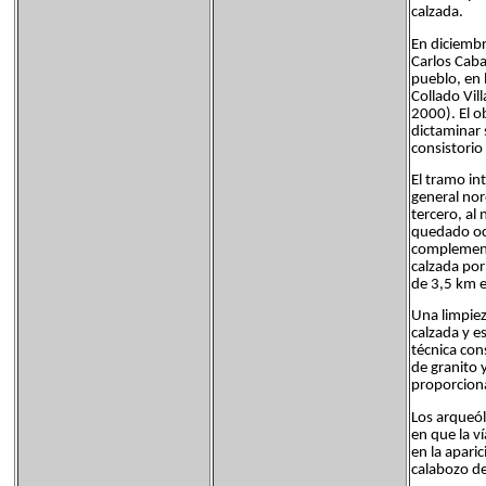
calzada.
En diciembr
Carlos Caba
pueblo, en 
Collado Vil
2000). El o
dictaminar 
consistorio 
El tramo in
general nor
tercero, al
quedado ocu
complement
calzada por
de 3,5 km e
Una limpiez
calzada y e
técnica con
de granito 
proporciona
Los arqueó
en que la v
en la apari
calabozo d