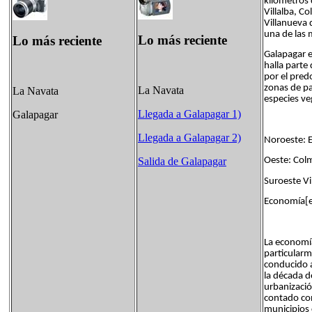
kilómetros 
Villalba, C
Villanueva 
una de las
Lo más reciente
Lo más reciente
Galapagar e
halla parte
por el pred
zonas de pa
La Navata
La Navata
especies ve
Llegada a Galapagar 1)
Galapagar
Llegada a Galapagar 2)
Noroeste: E
Oeste: C
Salida de Galapagar
Suroeste V
Economía[e
La economía
particularm
conducido a
la década d
urbanizació
contado con
municipios