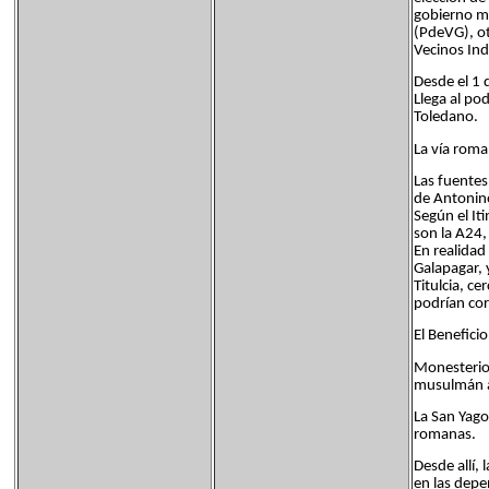
gobierno mu
(PdeVG), ot
Vecinos Ind
Desde el 1 
Llega al po
Toledano.
La vía roma
Las fuentes
de Antonin
Según el It
son la A24,
En realidad
Galapagar, 
Titulcia, c
podrían cor
El Benefici
Monesterio,
musulmán a
La San Yago
romanas.
Desde allí,
en las depe