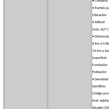
• Comarc
• Partido 
Ubicación
• Altit
(mín.:627 (
• Distanc
6 km a Coll
14 km a San
Superfic
Fundación
Población
• Densida
Gentilici
Código po
Pref. tel
Alcalde (