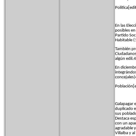
Política[edi
En las Elec
posibles en
Partido Soc
Habitable (
También pre
Ciudadanos 
algún edil.4
En diciembr
integrándos
concejales)
Población[e
Galapagar e
duplicado e
sus poblado
Destaca esp
con un apar
agradable y
Villalba y a