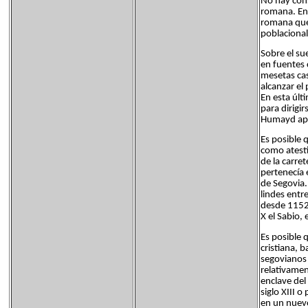
No hay cons
romana. En 
romana que 
poblaciona
Sobre el su
en fuentes 
mesetas cas
alcanzar el
En esta últ
para dirigi
Humayd apa
Es posible 
como atesti
de la carret
pertenecía 
de Segovia.
lindes entr
desde 1152 
X el Sabio,
Es posible 
cristiana, 
segovianos 
relativamen
enclave del 
siglo XIII o
en un nuevo