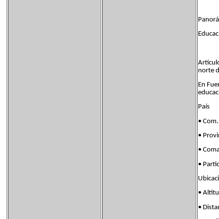
Panorám
Educaci
Artícul
norte 
En Fuen
educaci
País 
• Com
• Pro
• Com
• Part
Ubica
• Al
• Dis