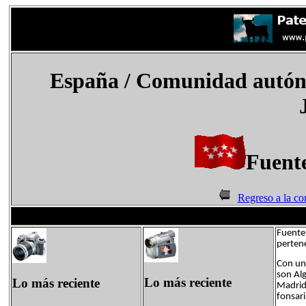
España
/ Comunidad autón
Fuente
Regreso a la c
Fuente 
perten
Con un
son Alg
Lo más reciente
Lo más reciente
Madrid,
fonsari