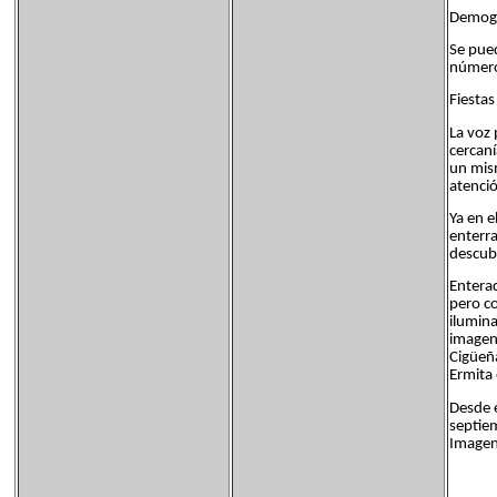
Demogr
Se pued
número
Fiestas
La voz 
cercaní
un mism
atenci
Ya en e
enterra
descubr
Enterad
pero co
ilumina
imagen 
Cigüeña
Ermita 
Desde 
septiem
Imagen 