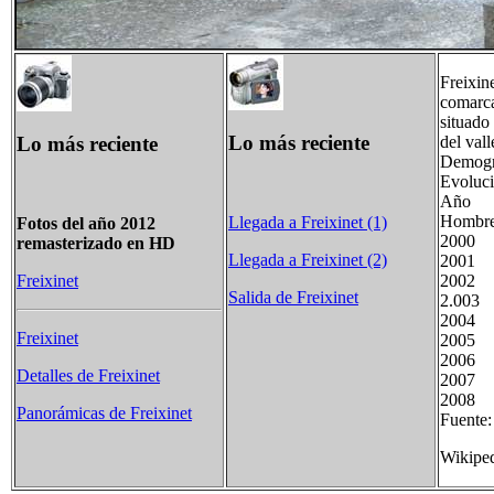
Freixin
comarca
situado 
Lo más reciente
Lo más reciente
del vall
Demogr
Evoluci
Año Nú
Homb
Llegada a Freixinet (1)
Fotos del año 2012
20
remasterizado en HD
Llegada a Freixinet (2)
20
20
Freixinet
Salida de Freixinet
2.
20
Freixinet
20
20
Detalles de Freixinet
20
20
Panorámicas de Freixinet
Fuente
Wikipe