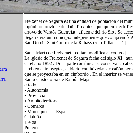
Freixenet de Segarra es una entidad de población del muni
topónimo proviene del latín fraxinius, que quiere decir fre
arroyo de Vergós Guerrejat , afluente del río Sió . Se acc
Segarra era un municipio independiente que comprendía Alt
San Domí , Sant Guim de la Rabassa y la Tallada . [1]
Santa María de Freixenet [ editar | modifica el código ]
La iglesia de Freixenet de Segarra fecha del siglo XI , au
en el año 1892 . De la parte románica se conserva la cabec
también el transepto , cubierto con bóvedas de cañón perpe
arra
que se proyectaba en un cimborrio . En el interior se ve
rra
Santo Cristo, obra de Ramón Majà .
estado
• Autonomía
• Provincia
• Ámbito territorial
• Comarca
• Municipio España
Cataluña
Lleida
Ponente
segarra