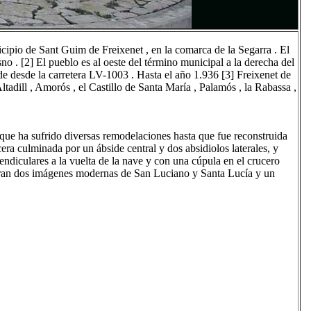
cipio de Sant Guim de Freixenet , en la comarca de la Segarra . El
sno . [2] El pueblo es al oeste del término municipal a la derecha del
ede desde la carretera LV-1003 . Hasta el año 1.936 [3] Freixenet de
adill , Amorós , el Castillo de Santa María , Palamós , la Rabassa ,
nque ha sufrido diversas remodelaciones hasta que fue reconstruida
era culminada por un ábside central y dos absidiolos laterales, y
ndiculares a la vuelta de la nave y con una cúpula en el crucero
neran dos imágenes modernas de San Luciano y Santa Lucía y un