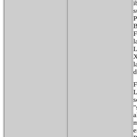
i
s
P
B
F
l
L
X
l
d
F
L
s
"
a
m
e