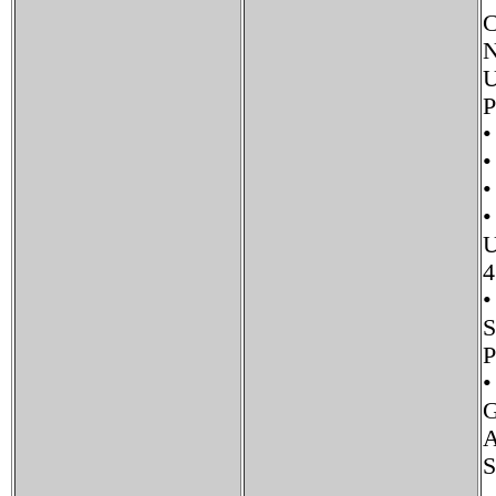
C
N
U
P
•
•
•
U
4
P
•
G
A