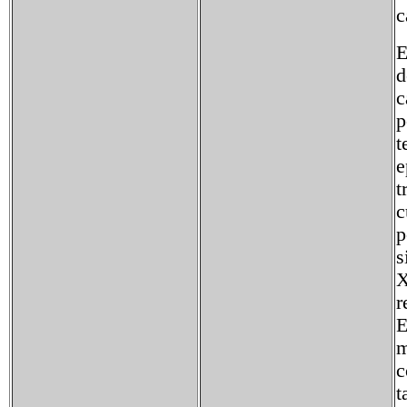
c
E
d
c
p
t
e
t
c
p
s
X
r
E
m
c
t