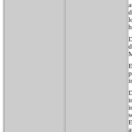
a
d
l
h
D
d
M
E
p
i
D
i
i
s
E
a