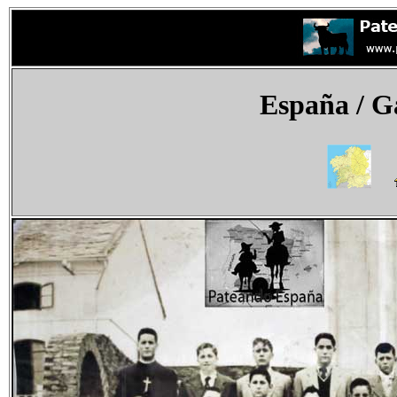
España
/ Ga