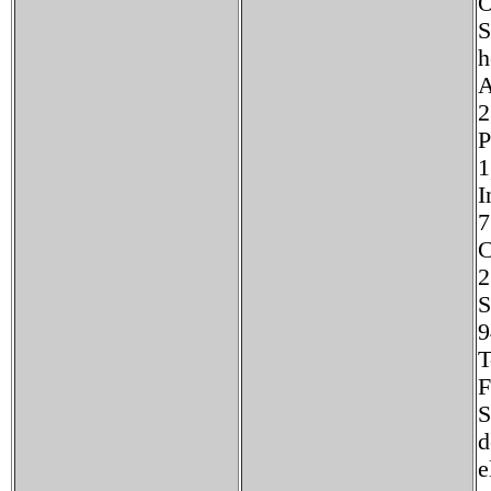
O
1
F
S
d
e