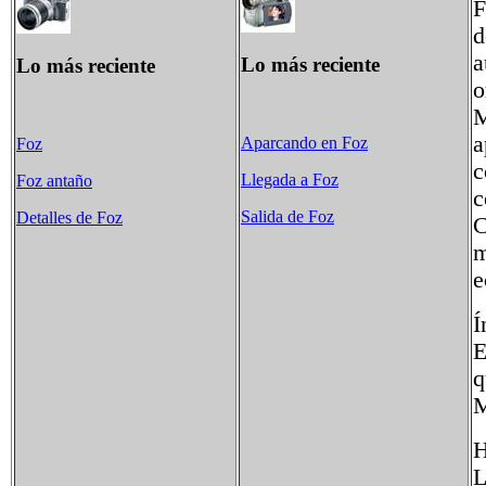
F
d
a
Lo más reciente
Lo más reciente
o
M
a
Aparcando en Foz
Foz
c
Llegada a Foz
Foz antaño
c
Salida de Foz
Detalles de Foz
C
m
e
Í
E
q
M
H
L