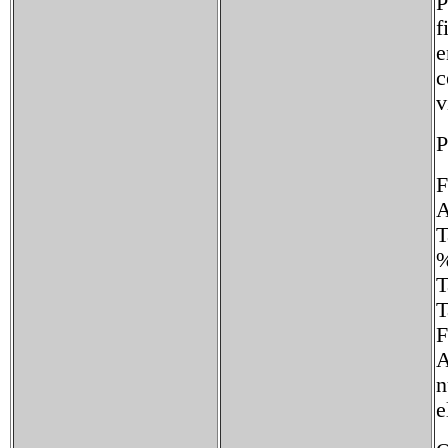
P
f
e
c
v
P
F
A
T
%
F
A
n
e