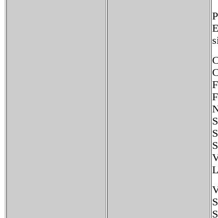
P
E
s
C
C
F
F
N
S
S
S
V
L
V
S
S