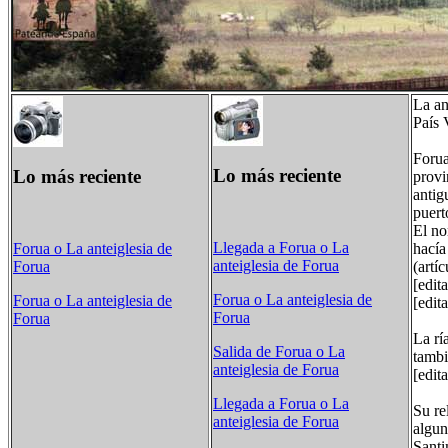
La an
País 
Forua
Lo más reciente
Lo más reciente
provi
antig
puert
El no
Llegada a Forua o La
hacía
Forua o La anteiglesia de
anteiglesia de Forua
(artí
Forua
[edit
Forua o La anteiglesia de
Forua o La anteiglesia de
[edit
Forua
Forua
La rí
Salida de Forua o La
tambi
anteiglesia de Forua
[edit
Llegada a Forua o La
Su re
anteiglesia de Forua
algun
Santi