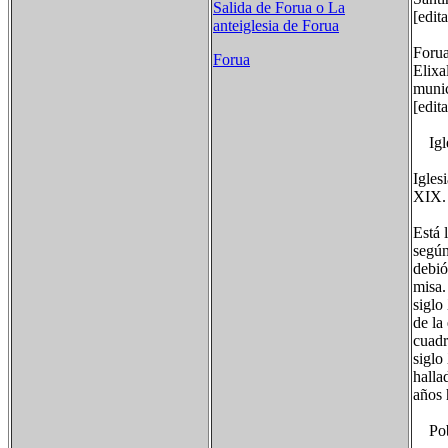
Salida de Forua o La
[edit
anteiglesia de Forua
Forua
Forua
Elixa
munic
[edit
Igle
Igles
XIX.
Está 
según
debió
misa.
siglo
de la
cuadr
siglo
halla
años 
Pobl