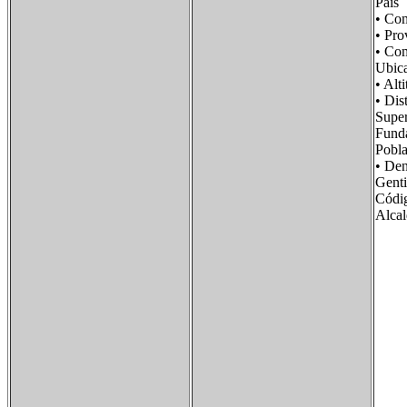
País
• Co
• Pr
• Co
Ubic
• Al
• Di
Supe
Fun
Pobl
• De
Gent
Cód
Alca