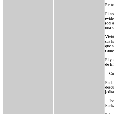
Resto
El no
evide
(del 
una s
Vivió
sus h
que s
comer
El ya
de Er
Cuev
En la
descu
[edit
Joan 
Euska