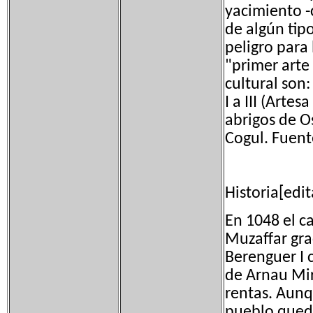
yacimiento -
de algún tip
peligro para
"primer arte
cultural son:
I a III (Artes
abrigos de O
Cogul. Fuent
Historia[edit
En 1048 el c
Muzaffar gra
Berenguer I 
de Arnau Mir
rentas. Aunq
pueblo qued