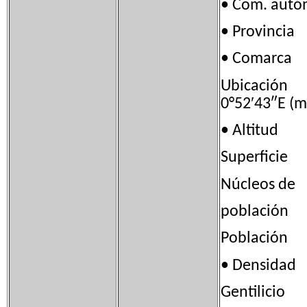
• Com. aut
• Provincia 
• Comarc
Ubicación 
0°52′43″E (
• Altitu
Superficie
Núcleos de
població
Población 
• Densidad
Gentilicio