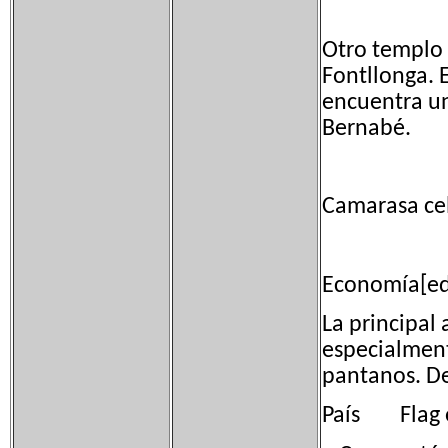
Otro templo 
Fontllonga. 
encuentra un
Bernabé.
Camarasa cel
Economía[ed
La principal 
especialment
pantanos. De
País Flag o