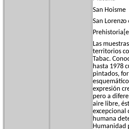
San Hoism
San Loren
Prehistoria[e
Las muestras
territorios c
Tabac. Conoc
hasta 1978 c
pintados, fo
esquemático 
expresión cr
pero a difer
aire libre, é
excepcional 
humana dete
Humanidad po