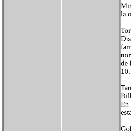
Mir
la 
Tor
Dis
fam
nor
de 
10.
Tam
Bil
En 
est
Gob