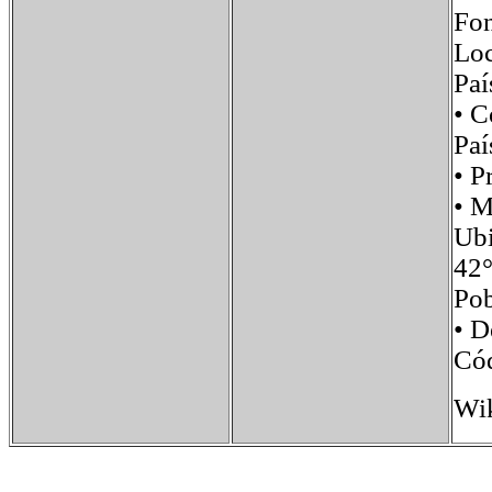
Fon
Loc
Pa
• 
Paí
• 
• 
Ub
42°
Po
• 
Có
Wik