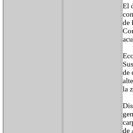
El 
com
de 
Con
acu
Eco
Sus
de 
alt
la 
Dis
gen
car
de 