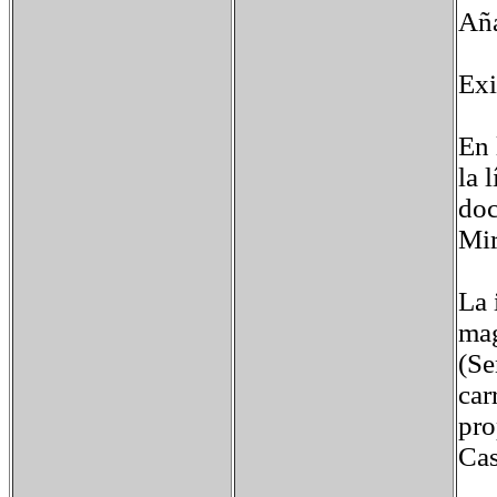
Aña
Exi
En 
la 
doc
Mir
La 
mag
(Se
car
pro
Cas