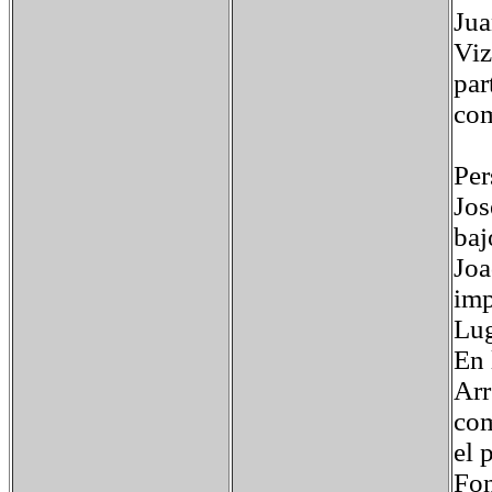
Jua
Viz
par
com
Per
Jos
baj
Joa
imp
Lug
En 
Arr
com
el 
Fon