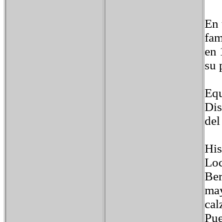
En 
fam
en 
su 
Equ
Dis
del
His
Loc
Ber
may
cal
Pue