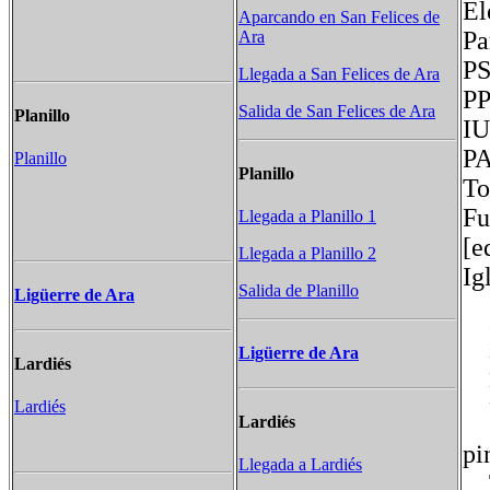
El
Aparcando en San Felices de
P
Ara
P
Llegada a San Felices de Ara
P
Salida de San Felices de Ara
Planillo
P
Planillo
Planillo
T
Fu
Llegada a Planillo 1
[e
Llegada a Planillo 2
Ig
Salida de Planillo
Ligüerre de Ara
Ig
Ligüerre de Ara
Er
Lardiés
Er
Lardiés
Cu
Lardiés
pi
Llegada a Lardiés
To