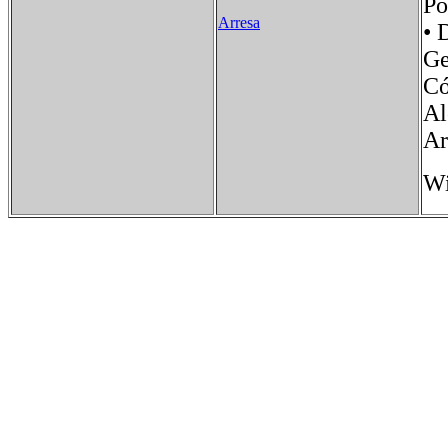
Po
Arresa
• 
Ge
C
Al
Ar
Wi