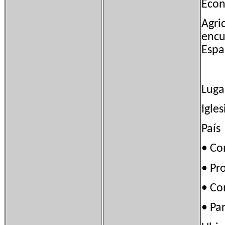
Eco
Agri
encu
Espa
Luga
Igles
País
• Co
• Pr
• C
• P