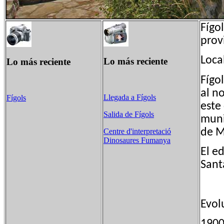
Fígo
prov
Loca
Lo más reciente
Lo más reciente
Fígo
al n
Llegada a Fígols
Fígols
este
Salida de Fígols
muni
de M
Centre d'interpretació
Dinosaures Fumanya
El e
Sant
Evol
190