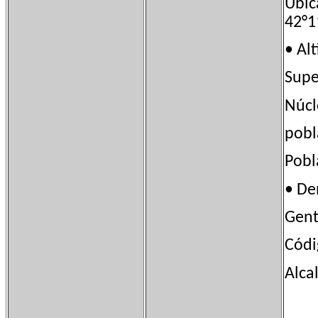
Ubi
42°1
• A
Sup
Núcl
pob
Pob
• D
Gen
Códi
Alca