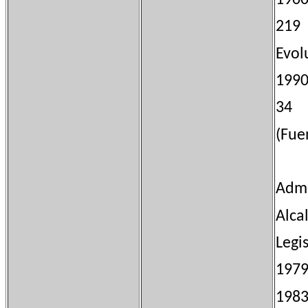
21
Evol
199
3
(Fue
Admi
Alca
Leg
19
19