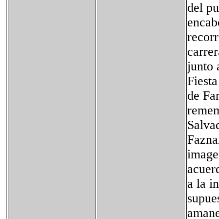
del p
encabe
recorr
carrer
junto 
Fiesta
de Fan
remem
Salvad
Faznar
imagen
acuerd
a la i
supue
amane