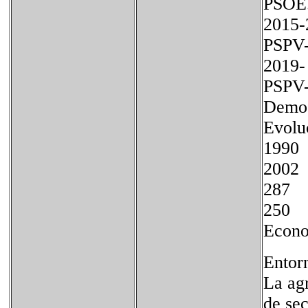
PSOE
2015
PSPV
2019
PSPV
Demog
Evolu
199
200
28
25
Econ
Entor
La agr
de sec