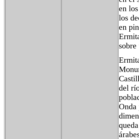
en los
los de
en pin
Ermit
sobre
Ermit
Monum
Castil
del rí
poblac
Onda y
dimens
queda 
árabes