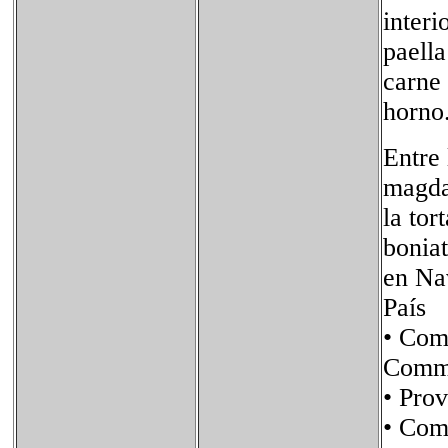
interi
paella
carne 
horno
Entre 
magdal
la tor
boniat
en Na
País 
• Co
Commu
• Pr
• Co