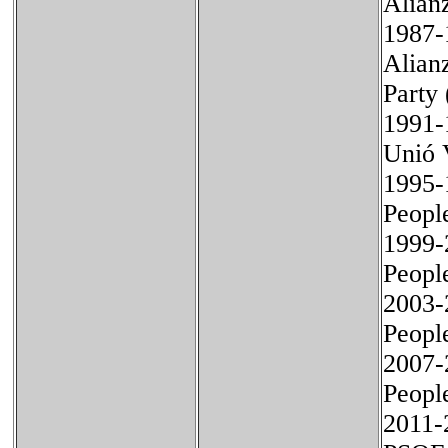
Alian
198
Alianz
Party
199
Unió 
199
Peopl
199
Peopl
200
Peopl
200
Peopl
2011