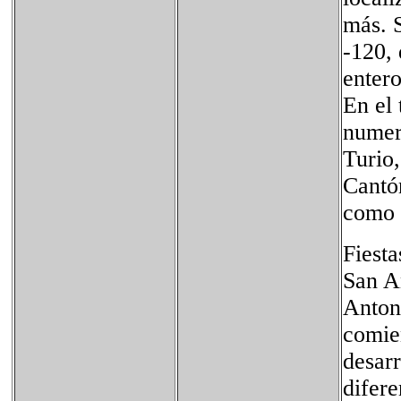
más. S
-120,
entero
En el
numer
Turio,
Cantón
como 
Fiesta
San A
Antoni
comien
desarr
difere