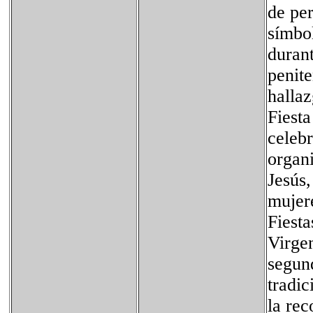
de per
símbo
durant
penit
hallaz
Fiesta
celebr
organ
Jesús,
mujer
Fiesta
Virge
segun
tradic
la rec