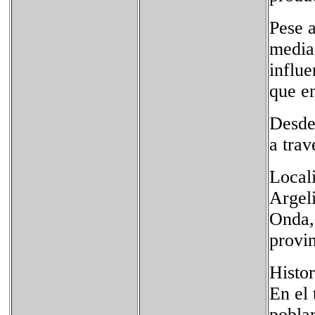
Pese a
media
influ
que e
Desde 
a tra
Locali
Argeli
Onda,
provin
Histor
En el 
pobla