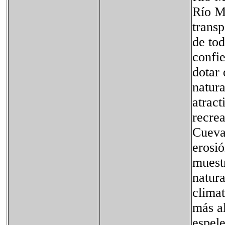
Río Mi
transp
de tod
confie
dotar 
natura
atract
recrea
Cueva
erosió
muestr
natura
clima
más a
espele