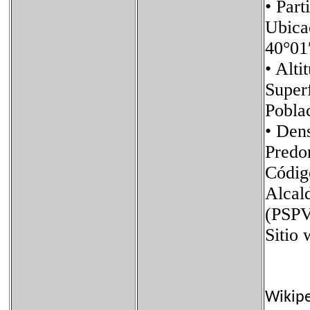
• Pa
Ubic
40°01
• A
Supe
Pobl
• De
Predo
Códig
Alca
(PSP
Siti
Wikip