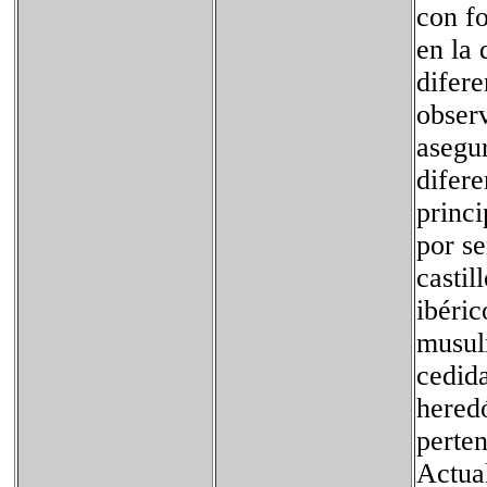
con f
en la 
difere
observ
asegur
difere
princi
por se
castil
ibéric
musul
cedida
heredó
perten
Actua