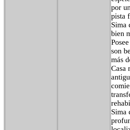
por u
pista 
Sima d
bien m
Posee
son be
más d
Casa r
antigu
comie
transf
rehabi
Sima d
profu
locali