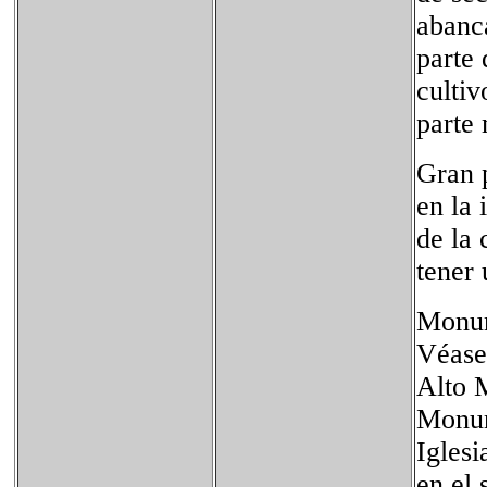
abanc
parte
cultiv
parte 
Gran p
en la 
de la 
tener
Monu
Véase
Alto 
Monum
Iglesi
en el 