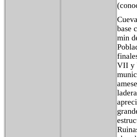
(cono
Cueva 
base c
min de
Pobla
finale
VII y 
munic
amese
ladera
aprec
grande
estruc
Ruina