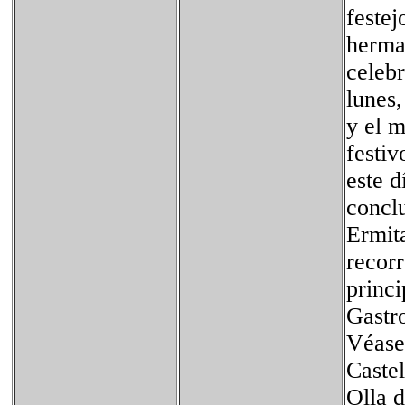
festej
herma
celebr
lunes,
y el m
festiv
este d
concl
Ermita
recorr
princi
Gastr
Véase
Caste
Olla d