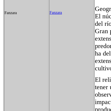
Geogr
Fanzara
Fanzara
El núc
del rí
Gran p
exten
predom
ha de
extens
cultiv
El rel
tener 
observ
impact
produc