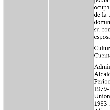
ocupa
de la 
domin
su con
esposa
Cultu
Cuent
Admin
Alcal
Per
197
Union
198