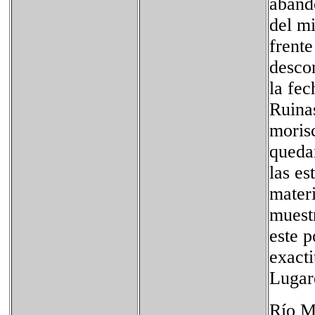
aband
del mi
frente
descon
la fec
Ruinas
moris
quedan
las es
materi
muest
este p
exacti
Lugaré
Río M