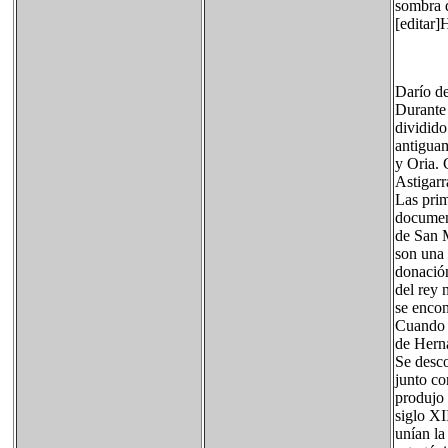
sombra d
[editar]
Darío d
Durante 
dividido
antiguam
y Oria. 
Astigarr
Las prim
documen
de San M
son una 
donación
del rey 
se encon
Cuando d
de Herna
Se desco
junto co
produjo 
siglo XI
unían la