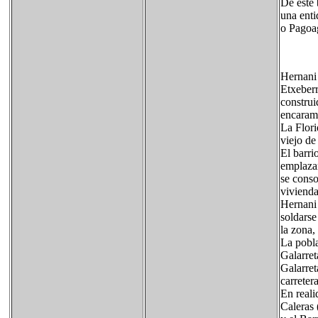
De este 
una enti
o Pagoa
Hernani 
Etxeberr
construi
encarama
La Flori
viejo de
El barri
emplazam
se conso
vivienda
Hernani 
soldarse
la zona,
La pobla
Galarret
Galarret
carreter
En reali
Caleras 