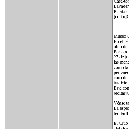
Casa-tor
Lavader
Puerta d
[editar]
Museo C
En el té
obra del
Por otro
27 de ju
las menc
como la 
pertenec
coro de 
tradicio
Este con
[editar
Véase t
La espec
[editar]
El Club 
club fue