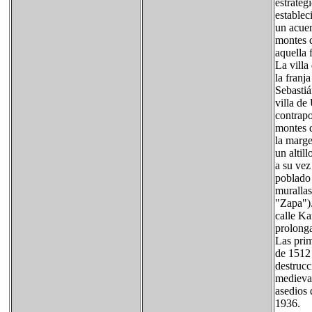
estratég
estable
un acuer
montes d
aquella 
La villa
la franj
Sebastiá
villa de
contrapo
montes q
la marge
un altil
a su vez
poblado 
murallas
"Zapa").
calle Ka
prolong
Las prim
de 1512 
destrucc
medieval
asedios 
1936.