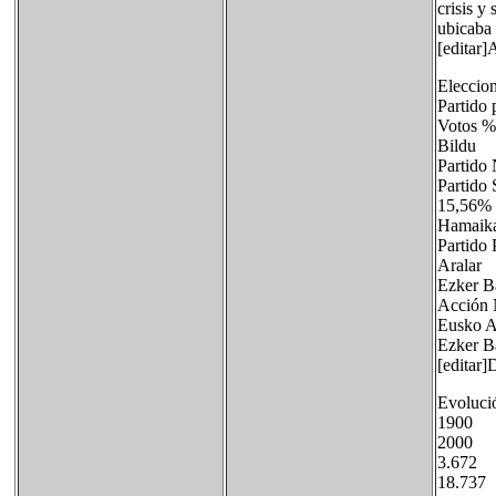
crisis y
ubicaba 
[editar]
Eleccio
Partido
Voto
Bild
Partid
Partid
15,56%
Hama
Parti
Ara
Ezker
Acció
Eusk
Ezker
[editar
Evoluci
1900
2000 
3.672 
18.737