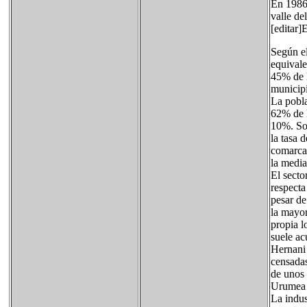
En 1986 
valle de
[editar
Según el
equivale
45% de l
municip
La pobla
62% de l
10%. Sol
la tasa 
comarca
la medi
El secto
respecta
pesar de
la mayor
propia l
suele ac
Hernani 
censadas
de unos 
Urumea (
La indus