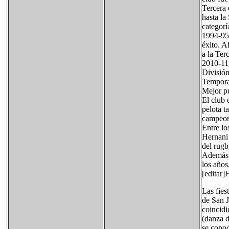
Tercera 
hasta la
categorí
1994-95 
éxito. A
a la Ter
2010-11,
División
Tempora
Mejor pu
El club 
pelota t
campeona
Entre lo
Hernani
del rugb
Además, 
los años
[editar]F
Las fies
de San J
coincidi
(danza d
se conoc