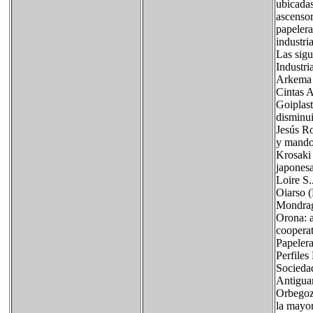
ubicadas
ascensor
papelera
industri
Las sigu
Industri
Arkema 
Cintas A
Goiplast
disminui
Jesús Ro
y mando.
Krosaki 
japones
Loire S.
Oiarso (
Mondrag
Orona: a
coopera
Papeler
Perfiles
Sociedad
Antiguam
Orbegozo
la mayor