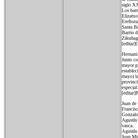
siglo XX
Los barr
Elizatxo
Ereñozu:
Santa Bá
Barrio d
Zikuñaga
[editar]
Hernani 
Junto co
mayor pa
establec
mayo) la
provinci
especial
[editar]
Juan de 
Francisc
Gonzalo 
Agustín 
vasca.
Agustín 
Juan Mig