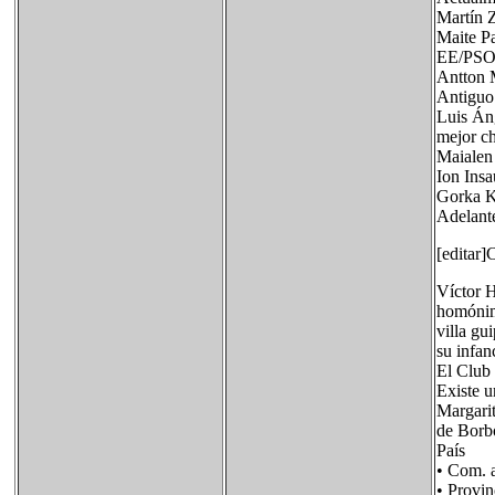
Martín Z
Maite Pa
EE/PSOE
Antton M
Antiguo 
Luis Án
mejor ch
Maialen 
Ion Insa
Gorka Ki
Adelant
[editar]
Víctor H
homónimo
villa gu
su infan
El Club 
Existe u
Margarit
de Borb
País 
• Com.
• Prov