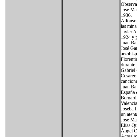
Observat
José Man
1936.
Alfonso 
las mina
Javier A
1924 y p
Juan Bau
José Gar
arzobisp
Florenti
durante
Gabriel 
Cesáreo 
cancione
Juan Bau
España 
Bernardi
Valenci
Joseba P
un aten
José Mar
Elías Qu
Ángel Ol
Actualme