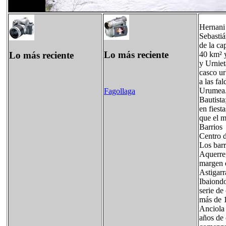
Hernani 
Sebastiá
de la ca
Lo más reciente
Lo más reciente
40 km² y
y Urniet
casco ur
a las fa
Urumea. 
Fagollaga
Bautista
en fiest
que el m
Barrios
Centro 
Los barr
Aquerreg
margen d
Astigarr
Ibaiondo
serie de
más de 1
Anciola 
años de 