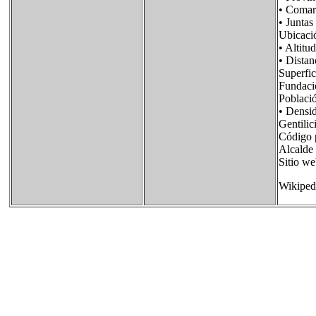
• Coma
• Junta
Ubicac
• Alt
• Dist
Superf
Fundac
Poblac
• Dens
Gentili
Código
Alcalde
Sitio
Wikiped