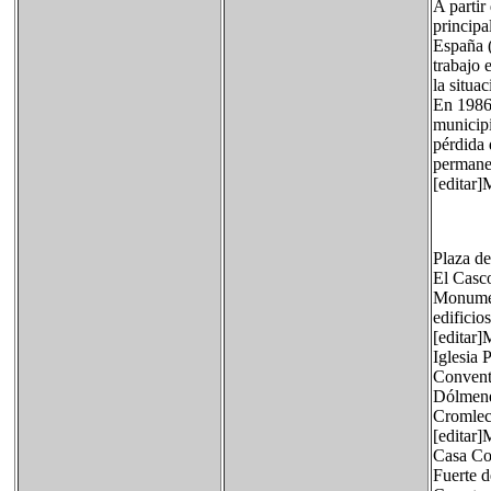
A partir
principa
España (
trabajo 
la situac
En 1986 
municip
pérdida 
permanec
[editar
Plaza de
El Casc
Monument
edificios
[editar]
Iglesia 
Convent
Dólmene
Cromlec
[editar]
Casa Con
Fuerte d