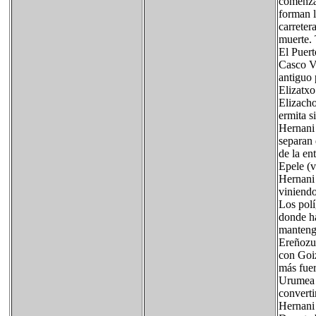
comenzar
forman l
carreter
muerte. 
El Puert
Casco Vi
antiguo 
Elizatxo
Elizacho
ermita s
Hernani 
separan 
de la en
Epele (v
Hernani 
viniend
Los polí
donde ha
mantenga
Ereñozu 
con Goiz
más fuer
Urumea e
converti
Hernani 