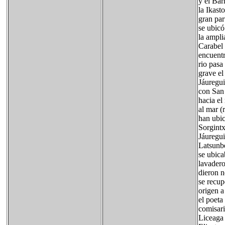
y el Bar
la Ikast
gran par
se ubicó
la ampli
Carabel 
encuent
rio pasa
grave el
Jáuregui
con San 
hacia el
al mar (
han ubic
Sorgintx
Jáuregui
Latsunbe
se ubica
lavadero
dieron n
se recup
origen a
el poeta
comisari
Liceaga 