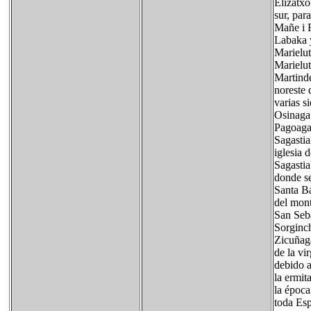
Elizatxo
sur, par
Mañe i F
Labaka y
Marielut
Marielut
Martinde
noreste 
varias s
Osinaga 
Pagoaga 
Sagastia
iglesia 
Sagastia
donde se
Santa Bá
del mont
San Seba
Sorginch
Zicuñaga
de la vi
debido a
la ermit
la época
toda Esp