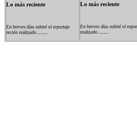
Lo más reciente
Lo más reciente
En breves días subiré el repor
En breves días subiré el reportaje
realizado ........
recién realizado ........