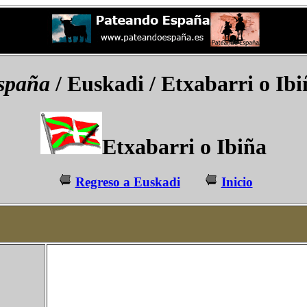
spaña
/ Euskadi /
Etxabarri o Ibi
Etxabarri o Ibiña
Regreso a Euskadi
Inicio