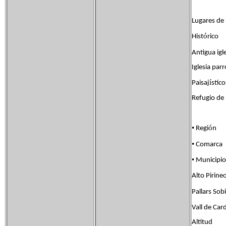
Lugares de 
ó
Hist
rico
Antigua igl
Iglesia par
í
Paisaj
stic
Refugio de
•
ó
Regi
n
•
Comarca
•
Municipio
Alto Pirine
Pallars Sobi
Vall de Car
Altitud 