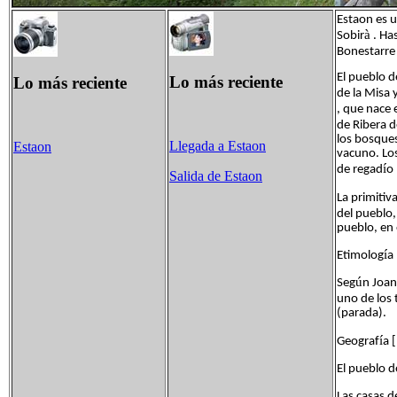
Estaon es u
à
Sobir
. Ha
Bonestarre 
El pueblo d
Lo más reciente
Lo más reciente
de la Misa y
, que nace 
de Ribera d
los bosques
Llegada a Estaon
Estaon
vacuno. Los
í
de regad
o
Salida de Estaon
La primitiv
del pueblo,
pueblo, en 
í
Etimolog
a 
ú
Seg
n Joan
uno de los 
(parada).
í
Geograf
a 
El pueblo d
Las casas de