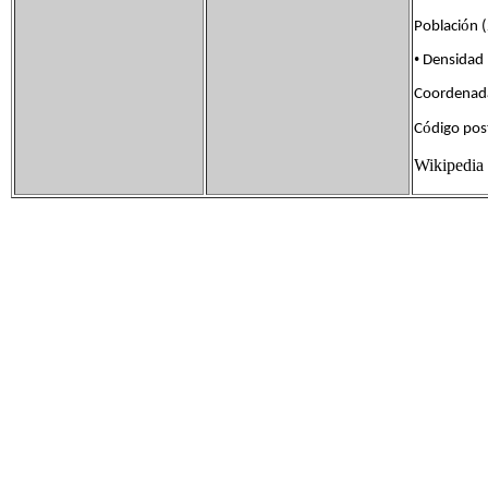
ó
Poblaci
n 
•
Densidad
Coordenad
ó
C
digo pos
Wikipedia