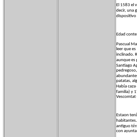
El 1583 el 
decir, una
dispositivo
Edad cont
Pascual Ma
leer que e
inclinado. R
aunque es 
Santiago A
pedregoso, 
abundantes
patatas, al
í
Hab
a caza
familia) y 
Vescomtat 
í
Estaon ten
habitantes.
é
antiguo t
r
con ayunta