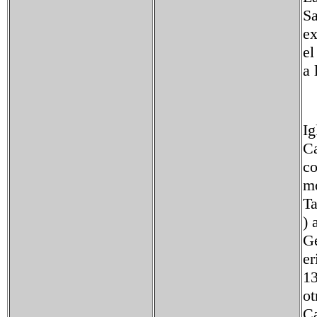
Sa
ex
el
a 
Ig
Ca
co
mo
Ta
) 
Ge
er
13
ot
Ca