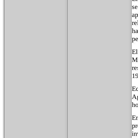
se
ap
re
ha
pe
El
Mo
re
19
Ec
Ag
ho
En
pr
in