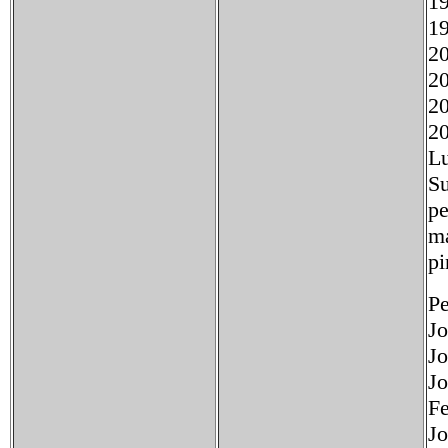
1
1
2
2
2
2
Lu
Su
pe
ma
pi
Pe
Jo
Jo
Jo
Fe
Jo