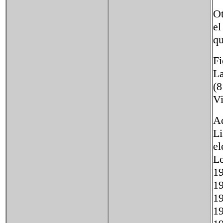
Ot
el
qu
Fi
La
(8
Vi
Ad
Li
el
L
1
1
1
1