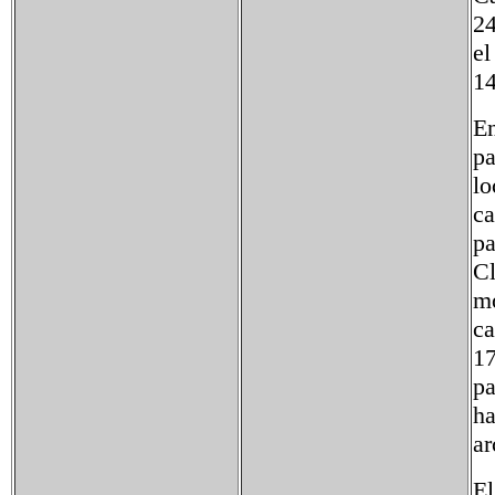
24
el
14
En
pa
lo
ca
pa
Cl
mo
ca
17
pa
ha
ar
El