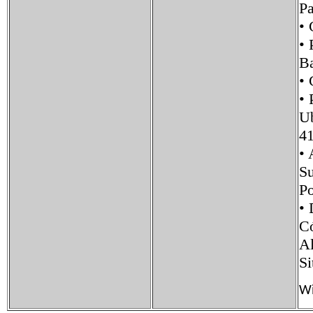
P
•
• 
Ba
•
•
U
41
•
S
P
•
C
Al
S
Wi