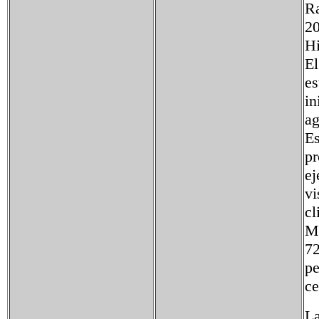
R
2
Hi
El
es
in
ag
Es
pr
ej
vi
cl
Ma
72
pe
ce
La