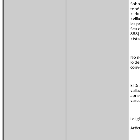
Sobre
topón
«-riu
«vill
las p
Seu d
888),
«Ist
No no
lo de
conve
El Dr
valla
apris
vasc
La Ig
Artíc