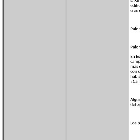
s. XI
edifi
cree 
Palo
Palo
En Es
campo
más d
con u
había
«Ca l
Algun
defen
Los 