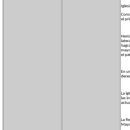
Igles
Const
el pr
Hasta
later
Sagra
mayor
el pa
En un
derec
La ig
las i
actua
La fi
Mayo