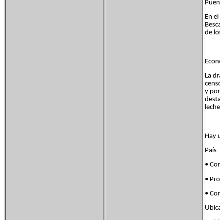
Puen
En e
Besca
de lo
Econ
La dr
censo
y por
desta
leche
Hay u
País
• Co
• Pr
• Co
Ubic