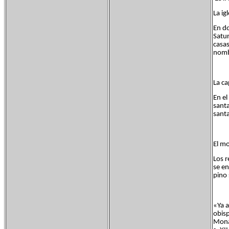
La ig
En do
Satur
casas
nombr
La ca
En el
santa
santa
El mo
Los r
se en
pino 
«Ya a
obisp
Monas