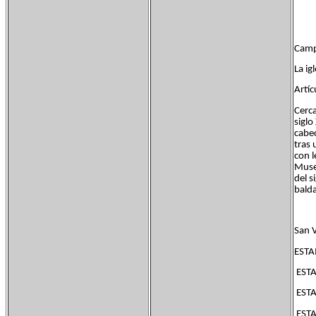
Camp
La ig
Artíc
Cerca
siglo
cabec
tras 
con l
Museo
del s
balda
San 
EST
ESTA
ESTA
ESTA