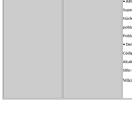
• A
Supe
Núcl
pob
Pob
• De
Códi
Alcal
Siti
Wiki