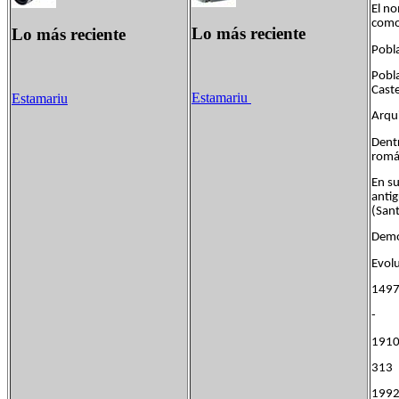
El no
como
Lo más reciente
Lo más reciente
Pobl
Pobl
Caste
Estamariu
Estamariu
Arqui
Dentr
román
En su
antig
(Sant
Demo
Evol
149
- 
191
31
199