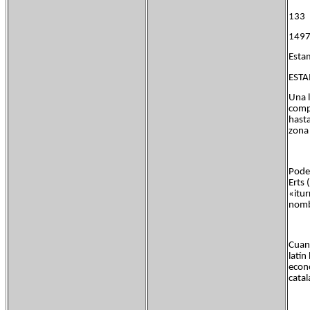
13
1497
Estam
ESTA
Una l
compr
hasta
zona 
Pode
Erts 
«itur
nomb
Cuand
latín
econó
catal