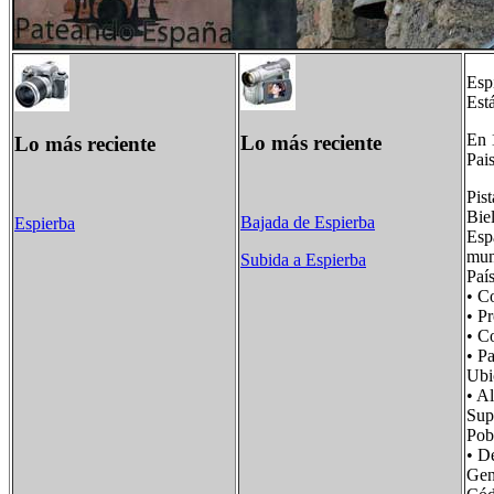
Esp
Est
En 
Lo más reciente
Lo más reciente
Pais
Pist
Bie
Bajada de Espierba
Espierba
Esp
mun
Subida a Espierba
Paí
• C
• P
• 
• P
Ubi
• 
Su
Po
• D
Ge