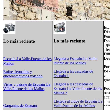
Esc
Dis
Pun
Lo más reciente
Lo más reciente
Des
Tip
Tie
Dif
Des
Llegada a Escuaín-La Valle-
Escuaín-La Valle-Puente de los
Puente de los Mallos
Mallos
Poc
los 
Llegada a las cascadas de
Buitres leonados y
cult
Escuaín 1
quebrantahuesos volando
gra
Llegada a las cascadas de
Vistas y paisaje de Escuaín-La
Poco
Escuaín-La Valle-Puente de los
Valle-Puente de los Mallos
oes
Mallos 2
atra
Llegada al cruce de Escuaín-La
aban
Gargantas de Escuaín
Valle-Puente de los Mallos
ent