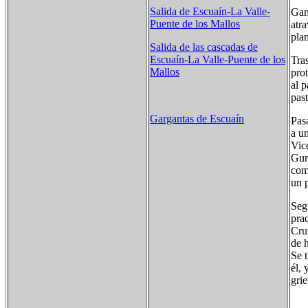
Salida de Escuaín-La Valle-
Gan
Puente de los Mallos
atr
pla
Salida de las cascadas de
Escuaín-La Valle-Puente de los
Tra
Mallos
pro
al 
pas
Gargantas de Escuaín
Pas
a un
Vice
Gurr
com
un 
Seg
pra
Cru
de h
Se 
él, 
grie