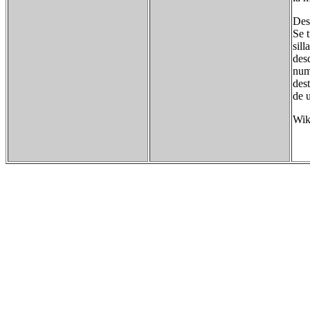
Des
Se t
sill
des
nume
des
de 
Wik