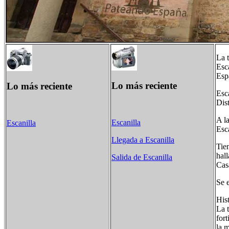
La t
Esc
Esp
Lo más reciente
Lo más reciente
Esc
Dis
A la
Escanilla
Escanilla
Esca
Llegada a Escanilla
Tie
hal
Salida de Escanilla
Cas
Se 
Hist
La t
fort
la 