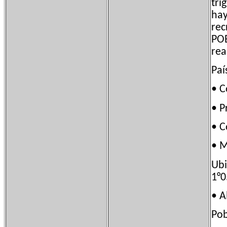
tri
hay
rec
POB
rea
Paí
• 
• P
• 
• 
Ub
1°0
• 
Po