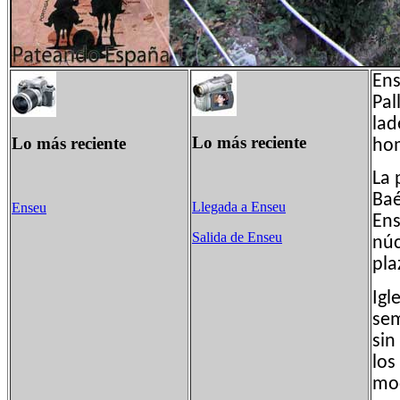
Ens
Pal
lad
Lo más reciente
Lo más reciente
hom
La 
Baé
Llegada a Enseu
Enseu
Ens
Salida de Enseu
núc
pla
Igl
sem
sin
los
mod