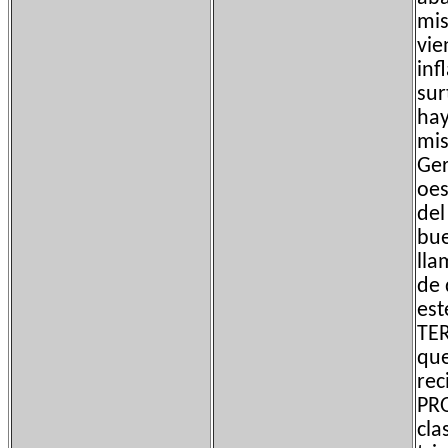
mis
vie
inf
sur
hay
mis
Ger
oes
del
bue
lla
de 
est
TER
que
rec
PRO
cla