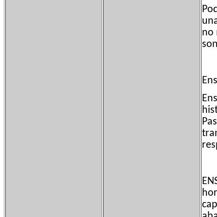
Pod
una
no 
son
Ens
Ens
his
Pas
tra
res
ENS
hor
cap
aba