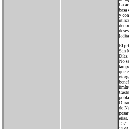
La ac
basa 
y con
utili
denom
deses
[edit
El pr
San M
Díaz 
No se
tampo
que e
otorg
benef
limít
Casti
pobla
Duran
de Na
pesar
ellas
1571 
1583 