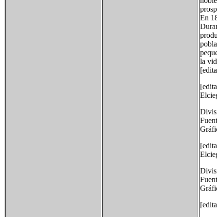
noble
prosp
En 18
Duran
produ
pobla
peque
la vi
[edit
[edit
Elcie
Divis
Fuent
Gráfi
[edit
Elcie
Divis
Fuent
Gráfi
[edita