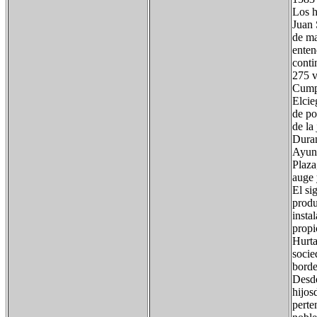
Los h
Juan 
de ma
enten
conti
275 v
Cumpl
Elcie
de po
de la
Duran
Ayunt
Plaza
auge 
El si
produ
insta
propi
Hurta
socie
borde
Desde
hijos
perte