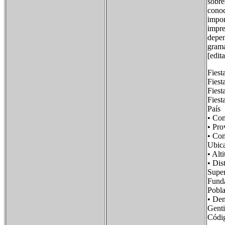
sobre
conoc
impor
impre
depen
gramá
[edit
Fiest
Fiest
Fiest
Fiest
Paí
• Co
• Pr
• Co
Ubic
• A
• Di
Supe
Fun
Pobl
• De
Gent
Códi