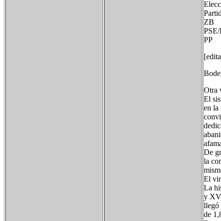
Elecc
Par
ZB
PS
PP
[edit
Bodeg
Otra 
El si
en la
convi
dedic
abani
afama
De gr
la co
mismo
El vi
La hi
y XVI
llegó
de 1,