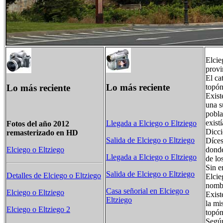
Elcie
provi
El ca
Lo más reciente
Lo más reciente
topón
Exist
una s
pobla
exist
Llegada a Elciego o Eltziego
Fotos del año 2012
Dicci
remasterizado en HD
Salida de Elciego o Eltziego
Díces
donde
Elciego o Eltziego
Llegada a Elciego o Eltziego
de lo
Sin e
Salida de Elciego o Eltziego
Detalles de Elciego o Eltziego
Elcie
nombr
Casa señorial en Elciego o
Elciego o Eltziego
Exist
Eltziego
la mi
Elciego o Eltziego 2
topón
Según