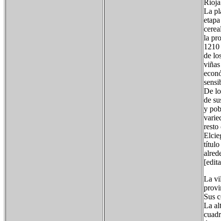
Rioja
La pl
etapa
cerea
la pr
1210 
de lo
viñas
econó
sensi
De lo
de su
y pob
varie
resto
Elcie
títul
alred
[edit
La vi
provi
Sus c
La al
cuadr