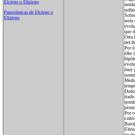
Elciego o Eltziego
unida
sufij
Panorámicas de Elciego o
Sobre
Eltziego
sería
evolu
que d
Otra 
del i
Por ú
elke 
hipót
evolu
muy p
susta
Media
temp
Dado 
tradi
nombr
pronu
Por o
culti
Baroj
Eltze
un lu