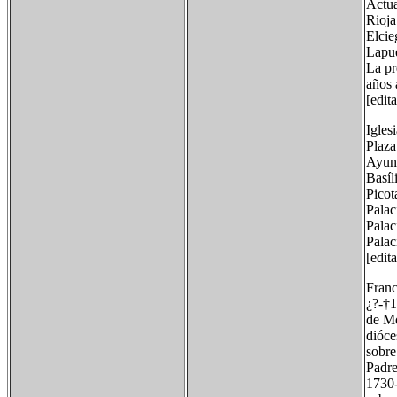
Actua
Rioja
Elcie
Lapue
La pr
años 
[edit
Igles
Plaza
Ayun
Basíl
Picot
Palac
Palac
Palac
[edit
Franc
¿?-†1
de Mo
dióce
sobre
Padre
1730-