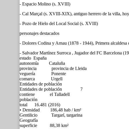
- Espacio Molino (s. XVIII)
- Cal Marçal (s. XVIII-XIX), antiguo herrero de la villa, ho
- Pozo de Hielo del Local Social (s. XVIII)
personajes destacados
- Dolores Codina y Arnau (1878 - 1944), Primera alcaldesa
- Salvador Martínez Surroca , Jugador del FC Barcelona (19
estado España
autonomía Cataluña
provincia provincia de Lleida
veguería Ponente
comarca Urgell
Entidades de población
Entidades de población 7
contiene el Talladell
población
total 16.481 (2016)
• Densidad 186,48 hab / km²
Gentilicio Targarí, targarina
Geografía
superficie 88,38 km²