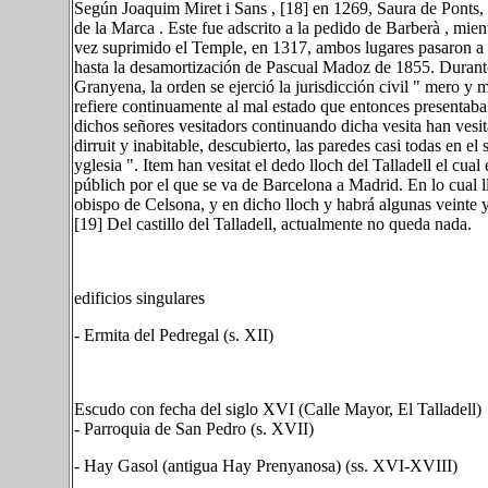
Según Joaquim Miret i Sans , [18] en 1269, Saura de Ponts, 
de la Marca . Este fue adscrito a la pedido de Barberà , mi
vez suprimido el Temple, en 1317, ambos lugares pasaron a 
hasta la desamortización de Pascual Madoz de 1855. Durante
Granyena, la orden se ejerció la jurisdicción civil " mero y m
refiere continuamente al mal estado que entonces presentaba el
dichos señores vesitadors continuando dicha vesita han vesitat
dirruit y inabitable, descubierto, las paredes casi todas en el 
yglesia ". Item han vesitat el dedo lloch del Talladell el cua
públich por el que se va de Barcelona a Madrid. En lo cual ll
obispo de Celsona, y en dicho lloch y habrá algunas veinte y
[19] Del castillo del Talladell, actualmente no queda nada.
edificios singulares
- Ermita del Pedregal (s. XII)
Escudo con fecha del siglo XVI (Calle Mayor, El Talladell)
- Parroquia de San Pedro (s. XVII)
- Hay Gasol (antigua Hay Prenyanosa) (ss. XVI-XVIII)