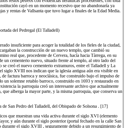
unos restos pétreos con evidencias heráldicas procedentes, con toda
a institución cayó en un momento recesivo que no abandonaría ya
jas y rentas de Vallsanta que tuvo lugar a finales de la Edad Media.
ortada del Pedregal (El Talladell)
rado insuficiente para acoger la totalidad de los fieles de la ciudad,
ncargaban la construcción de un nuevo templo, que cambió su
 camino real que, procedente de Cervera, hacía hacia Tàrrega, en su
e un cementerio nuevo, situado frente al templo, al otro lado del
o se creó el nuevo cementerio extramuros, entre el Talladell y La
el siglo XVIII nos indican que la iglesia antigua aún era visible en
de factura barroca y neoclásica, fue construido bajo el impulso de
ado un solemne retablo barroco, construido en 1693 y restaurado en
xistencia la parroquia creó un interesante archivo que actualmente
a, que alberga la mayor parte, y la misma parroquia, que conserva un
a de San Pedro del Talladell, del Obispado de Solsona . [17]
nicos que muestran una vida activa durante el siglo XVI (elemento
ayor, y aún durante el siglo posterior (portal fechado en la calle San
o durante el siglo XVIII , seguramente debido a un resurgimiento de