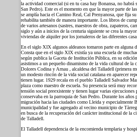
la actividad comercial (si en tu casa hay Bonansa, no habrá s
San Pedro). Este es el momento en que la mayor parte de la
se amplía hacia el Camino Real, Cal Prenyanosa, que fija su
rehabilita también de manera importante. Los libros de cump
de varios artesanos (sastres, maestros de obra, zapateros, car
siglo y aún a inicios de la centuria siguiente se crea la mayo
viviendas de alquiler por los jornaleros de las diferentes ca
En el siglo XIX algunos aldeanos tomaron parte en alguna de l
Consta que en el siglo XIX existía ya una escuela de muc
según publica la Gaceta de Institución Pública, en su edició
asistimos a un pequeño dinamismo de la vida cultural de la 
Dolores Codina y Arnau , alcaldesa del Talladell (primera mu
un modesto rincón de la vida social catalana en aparecer re
tienen lugar. 1929 recala en el pueblo Talladell Salvador M
plaza como maestro de escuela. Su presencia será muy record
tensión social preexistente y tienen lugar varias ejecuciones
conservaba en la parroquia de San Pedro. Durante los años po
migración hacia las ciudades como Lleida y especialmente Ba
municipalidad y fue agregado al vecino municipio de Tàrreg
en busca de la recuperación del carácter institucional de l
de Talladell.
El Talladell dependencia de la encomienda templaria y hosp