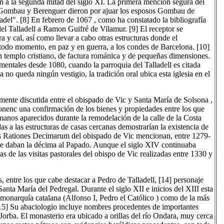
n a la segunda mitad del siglo XI. La primera mención segura del
s Gombau y Berenguer dieron por ajuar los esposos Gombau de
del". [8] En febrero de 1067 , como ha constatado la bibliografía
el Talladell a Ramon Guifré de Vilamur. [9] El receptor se
 y cal, así como llevar a cabo otras estructuras donde el
en todo momento, en paz y en guerra, a los condes de Barcelona. [10]
un templo cristiano, de factura románica y de pequeñas dimensiones.
mentales desde 1080, cuando la parroquia del Talladell es citada
no queda ningún vestigio, la tradición oral ubica esta iglesia en el
temente discutida entre el obispado de Vic y Santa María de Solsona ,
onenc una confirmación de los bienes y propiedades entre los que
umanos aparecidos durante la remodelación de la calle de la Costa
s a las estructuras de casas cercanas demostrarían la existencia de
Las Rationes Decimarum del obispado de Vic mencionan, entre 1279-
que daban la décima al Papado. Aunque el siglo XIV continuaba
as de las visitas pastorales del obispo de Vic realizadas entre 1330 y
s, entre los que cabe destacar a Pedro de Talladell, [14] personaje
anta María del Pedregal. Durante el siglo XII e inicios del XIII esta
a monarquía catalana (Alfonso I, Pedro el Católico ) como de la más
 [15] Su abaciologio incluye nombres procedentes de importantes
Jorba. El monasterio era ubicado a orillas del río Ondara, muy cerca