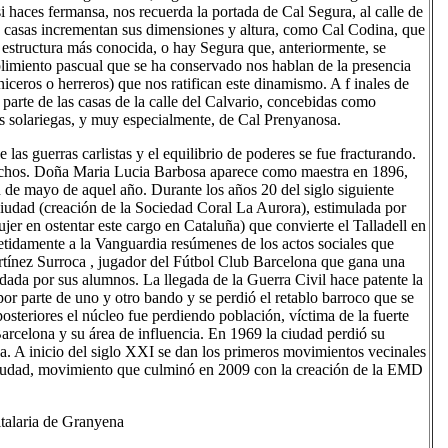
i haces fermansa, nos recuerda la portada de Cal Segura, al calle de
s casas incrementan sus dimensiones y altura, como Cal Codina, que
 estructura más conocida, o hay Segura que, anteriormente, se
limiento pascual que se ha conservado nos hablan de la presencia
niceros o herreros) que nos ratifican este dinamismo. A f inales de
r parte de las casas de la calle del Calvario, concebidas como
sas solariegas, y muy especialmente, de Cal Prenyanosa.
as guerras carlistas y el equilibrio de poderes se fue fracturando.
hachos. Doña Maria Lucia Barbosa aparece como maestra en 1896,
n de mayo de aquel año. Durante los años 20 del siglo siguiente
ciudad (creación de la Sociedad Coral La Aurora), estimulada por
jer en ostentar este cargo en Cataluña) que convierte el Talladell en
petidamente a la Vanguardia resúmenes de los actos sociales que
artínez Surroca , jugador del Fútbol Club Barcelona que gana una
ada por sus alumnos. La llegada de la Guerra Civil hace patente la
 por parte de uno y otro bando y se perdió el retablo barroco que se
steriores el núcleo fue perdiendo población, víctima de la fuerte
rcelona y su área de influencia. En 1969 la ciudad perdió su
a. A inicio del siglo XXI se dan los primeros movimientos vecinales
a ciudad, movimiento que culminó en 2009 con la creación de la EMD
italaria de Granyena