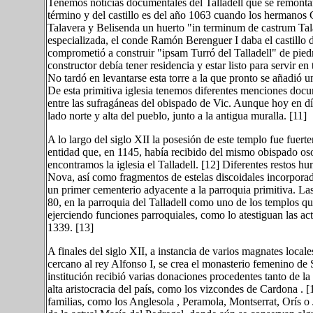
Tenemos noticias documentales del Talladell que se remonta
término y del castillo es del año 1063 cuando los hermano
Talavera y Belisenda un huerto "in terminum de castrum Tala
especializada, el conde Ramón Berenguer I daba el castillo d
comprometió a construir "ipsam Turró del Talladell" de piedra
constructor debía tener residencia y estar listo para servir 
No tardó en levantarse esta torre a la que pronto se añadió 
De esta primitiva iglesia tenemos diferentes menciones docu
entre las sufragáneas del obispado de Vic. Aunque hoy en día 
lado norte y alta del pueblo, junto a la antigua muralla. [11]
A lo largo del siglo XII la posesión de este templo fue fuer
entidad que, en 1145, había recibido del mismo obispado os
encontramos la iglesia el Talladell. [12] Diferentes restos h
Nova, así como fragmentos de estelas discoidales incorporada
un primer cementerio adyacente a la parroquia primitiva. 
80, en la parroquia del Talladell como uno de los templos 
ejerciendo funciones parroquiales, como lo atestiguan las act
1339. [13]
A finales del siglo XII, a instancia de varios magnates locale
cercano al rey Alfonso I, se crea el monasterio femenino de S
institución recibió varias donaciones procedentes tanto de l
alta aristocracia del país, como los vizcondes de Cardona .
familias, como los Anglesola , Peramola, Montserrat, Orís o 