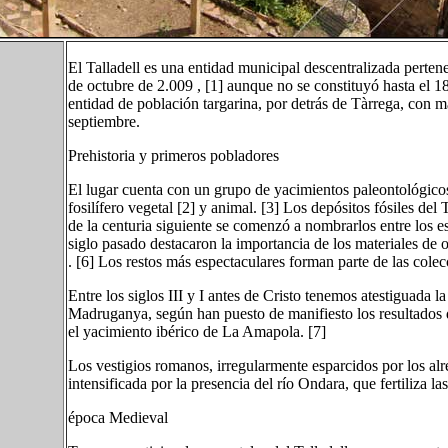
El Talladell es una entidad municipal descentralizada pertene
de octubre de 2.009 , [1] aunque no se constituyó hasta el 1
entidad de población targarina, por detrás de Tàrrega, con m
septiembre.
Prehistoria y primeros pobladores
El lugar cuenta con un grupo de yacimientos paleontológicos 
fosilífero vegetal [2] y animal. [3] Los depósitos fósiles del 
de la centuria siguiente se comenzó a nombrarlos entre los esp
siglo pasado destacaron la importancia de los materiales de
. [6] Los restos más espectaculares forman parte de las cole
Entre los siglos III y I antes de Cristo tenemos atestiguada 
Madruganya, según han puesto de manifiesto los resultados 
el yacimiento ibérico de La Amapola. [7]
Los vestigios romanos, irregularmente esparcidos por los al
intensificada por la presencia del río Ondara, que fertiliza las
época Medieval