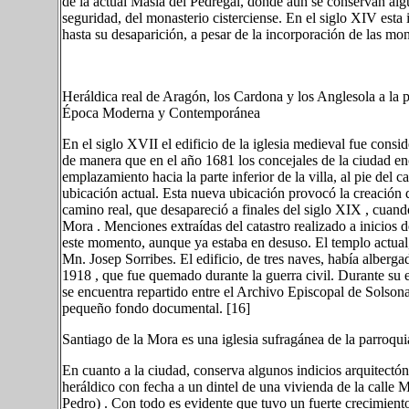
de la actual Masía del Pedregal, donde aún se conservan alg
seguridad, del monasterio cisterciense. En el siglo XIV est
hasta su desaparición, a pesar de la incorporación de las mon
Heráldica real de Aragón, los Cardona y los Anglesola a la p
Época Moderna y Contemporánea
En el siglo XVII el edificio de la iglesia medieval fue conside
de manera que en el año 1681 los concejales de la ciudad e
emplazamiento hacia la parte inferior de la villa, al pie del
ubicación actual. Esta nueva ubicación provocó la creación d
camino real, que desapareció a finales del siglo XIX , cuand
Mora . Menciones extraídas del catastro realizado a inicios d
este momento, aunque ya estaba en desuso. El templo actual, 
Mn. Josep Sorribes. El edificio, de tres naves, había alberg
1918 , que fue quemado durante la guerra civil. Durante su e
se encuentra repartido entre el Archivo Episcopal de Solson
pequeño fondo documental. [16]
Santiago de la Mora es una iglesia sufragánea de la parroqui
En cuanto a la ciudad, conserva algunos indicios arquitectó
heráldico con fecha a un dintel de una vivienda de la calle M
Pedro) . Con todo es evidente que tuvo un fuerte crecimient