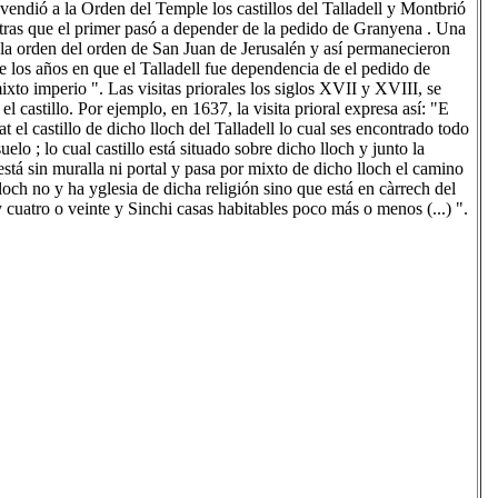
vendió a la Orden del Temple los castillos del Talladell y Montbrió
entras que el primer pasó a depender de la pedido de Granyena . Una
la orden del orden de San Juan de Jerusalén y así permanecieron
 los años en que el Talladell fue dependencia de el pedido de
ixto imperio ". Las visitas priorales los siglos XVII y XVIII, se
 castillo. Por ejemplo, en 1637, la visita prioral expresa así: "E
 el castillo de dicho lloch del Talladell lo cual ses encontrado todo
suelo ; lo cual castillo está situado sobre dicho lloch y junto la
l está sin muralla ni portal y pasa por mixto de dicho lloch el camino
och no y ha yglesia de dicha religión sino que está en càrrech del
 cuatro o veinte y Sinchi casas habitables poco más o menos (...) ".