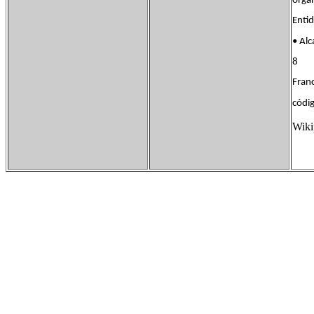
orga
Enti
• A
8
Franc
códi
Wiki