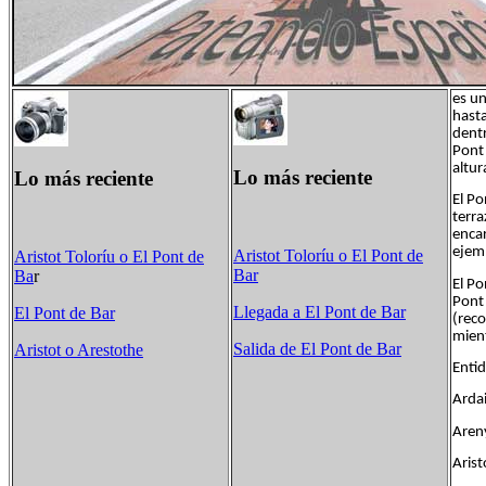
es un
hasta
dentr
Pont 
altur
Lo más reciente
Lo más reciente
El Po
terra
encar
ejemp
Aristot Toloríu​ o El Pont de
Aristot Toloríu​ o El Pont de
Bar
Ba
r
El Po
Pont 
Llegada a El Pont de Bar
El Pont de Bar
(reco
mient
Salida de El Pont de Bar
Aristot o Arestothe
Enti
Arda
Are
Aris