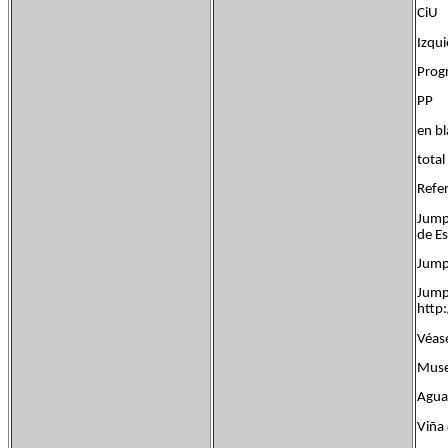
CiU
Izqu
Pro
P
e
to
Refer
Jump 
de Es
Jump
Jump
http
Véase
Museo
Agua
Viña 