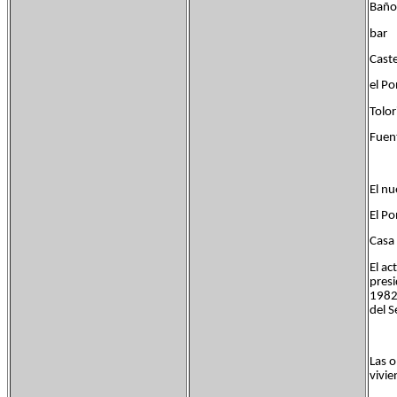
Baño
ba
Caste
el P
Tolo
Fuen
El nu
El Po
Casa 
El ac
presi
1982 
del S
Las o
vivie