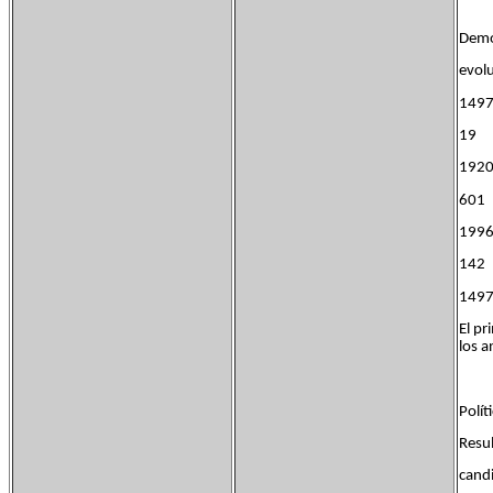
Demog
evol
149
19
192
60
199
14
1497
El pr
los a
Polít
Resul
cand