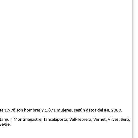
uales 1.998 son hombres y 1.871 mujeres, según datos del INE 2009.
argull, Montmagastre, Tancalaporta, Vall-llebrera, Vernet, Vilves, Seró,
Segre.