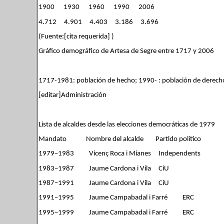
1900 1930 1960 1990 2006
4.712 4.901 4.403 3.186 3.696
(Fuente:[cita requerida] )
Gráfico demográfico de Artesa de Segre entre 1717 y 2006
1717-1981: población de hecho; 1990- : población de derec
[editar]Administración
Lista de alcaldes desde las elecciones democráticas de 1979
Mandato Nombre del alcalde Partido político
1979–1983 Vicenç Roca i Mianes Independents
1983–1987 Jaume Cardona i Vila CiU
1987–1991 Jaume Cardona i Vila CiU
1991–1995 Jaume Campabadal i Farré ERC
1995–1999 Jaume Campabadal i Farré ERC