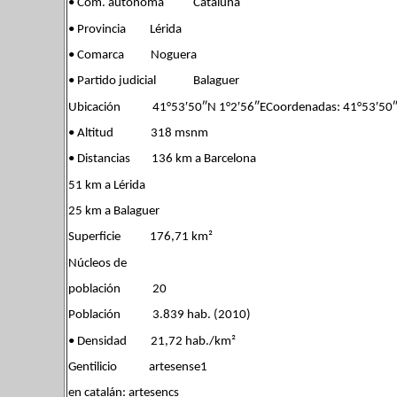
• Com. autónoma Cataluña
• Provincia Lérida
• Comarca Noguera
• Partido judicial Balaguer
Ubicación 41°53′50″N 1°2′56″ECoordenadas: 41°53′50″N
• Altitud 318 msnm
• Distancias 136 km a Barcelona
51 km a Lérida
25 km a Balaguer
Superficie 176,71 km²
Núcleos de
población 20
Población 3.839 hab. (2010)
• Densidad 21,72 hab./km²
Gentilicio artesense1
en catalán: artesencs