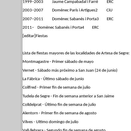
1999–2003 Jaume Campabadal i Farré ERC
2003–2007 Domènec París i Artigues2 CiU
2007–2011 Domènec Sabanés i Porta3 ERC
2011– Domènec Sabanés i Porta4 ERC
[editar]Fiestas
Lista de fiestas mayores de las localidades de Artesa de Segre:
Montmagastre - Primer sábado de mayo
Vernet - Sábado más próximo a San Juan (24 de junio)
La Fàbrica - Último sábado de junio
Collfred - Primer fin de semana de julio
Tudela de Segre - Fin de semana anterior a San Jaime
Colldelprat - Último fin de semana de julio
Alentorn - Primer fin de semana de agosto
Vilves - Ultimo domingo de julio
Vall-llebrera - Segundo fin de semana de agosto