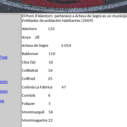
El Pont d'Alentorn pertenece a Artesa de Segre es un municipio
Entidades de población Habitantes (2009)
Alentorn 133
Anya 28
Artesa de Segre 3.054
Baldomar 110
Pont
Clúa (la) 16
Colldelrat 34
Collfred 25
torn
Colònia La Fàbrica 47
torn
Comiols 6
orn
Folquer 5
Montmargull 56
Montmagastre 22