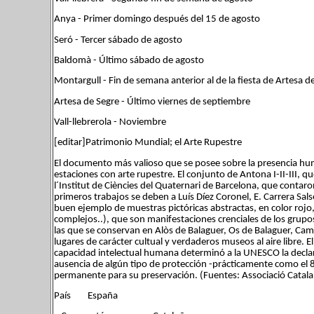
Anya - Primer domingo después del 15 de agosto
Seró - Tercer sábado de agosto
Baldomà - Último sábado de agosto
Montargull - Fin de semana anterior al de la fiesta de Artesa d
Artesa de Segre - Último viernes de septiembre
Vall-llebrerola - Noviembre
[editar]Patrimonio Mundial; el Arte Rupestre
El documento más valioso que se posee sobre la presencia hum
estaciones con arte rupestre. El conjunto de Antona I-II-III, q
l´Institut de Ciències del Quaternari de Barcelona, que contaro
primeros trabajos se deben a Luís Díez Coronel, E. Carrera Sals
buen ejemplo de muestras pictóricas abstractas, en color roj
complejos..), que son manifestaciones crenciales de los grupo
las que se conservan en Alòs de Balaguer, Os de Balaguer, Camar
lugares de carácter cultual y verdaderos museos al aire libre. 
capacidad intelectual humana determinó a la UNESCO la declar
ausencia de algún tipo de protección -prácticamente como el 8
permanente para su preservación. (Fuentes: Associació Catalan
País España