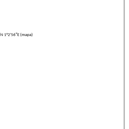
 1°2′56″E (mapa)