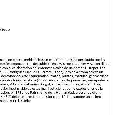
e Segre
ana en etapas prehistóricas en este término está constituído por las
ue así es conocido, fue descubierto en 1976 por E. Sunyer y A. Borrell, de
n con al colaboración del entonces alcalde de Baldomar, L. Trepat. Los
e, J.L. Rodriguez Duque i J. Serrate. El conjunto de Antona ofrece un
o, del conocido Arte esquemático (trazos, puntos, máculas, geométricos
s productores neolíticos (6.500 años antes del presente), semejantes a
asa, Albi o las del mismo Cogul, entre otras; todas, en definitiva,
El valor inestimable de estas manifestaciones como expresiones de la
ación, en 1998, de Patrimonio de la Humanidad; a pesar de ello,la
8,45 % del arte rupestre prehistórico de Lérida- supone un peligro
a d´Art Prehistòric)