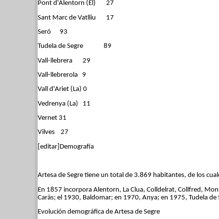
Pont d'Alentorn (El) 27
Sant Marc de Vatlliu 17
Seró 93
Tudela de Segre 89
Vall-llebrera 29
Vall-llebrerola 9
Vall d'Ariet (La) 0
Vedrenya (La) 11
Vernet 31
Vilves 27
[editar]Demografía
Artesa de Segre tiene un total de 3.869 habitantes, de los c
En 1857 incorpora Alentorn, La Clua, Colldelrat, Collfred, Mont
Caràs; el 1930, Baldomar; en 1970, Anya; en 1975, Tudela de 
Evolución demográfica de Artesa de Segre