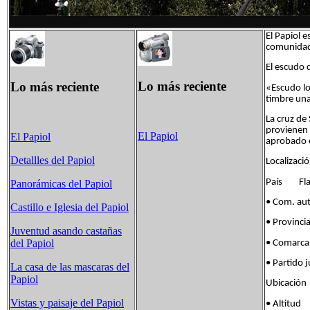
El Papiol 
comunidad
El escudo d
Lo más reciente
Lo más reciente
«Escudo lo
timbre un
La cruz de 
provienen 
El Papiol
El Papiol
aprobado e
Detallles del Papiol
Localizació
País Flag
Panorámicas del Papiol
• Com. au
Castillo e Iglesia del Papiol
• Provinci
Juventud asando castañas
del Papiol
• Comarc
• Partido
La casa de las mascaras del
Papiol
Ubicació
Vistas y paisaje del Papiol
• Altit