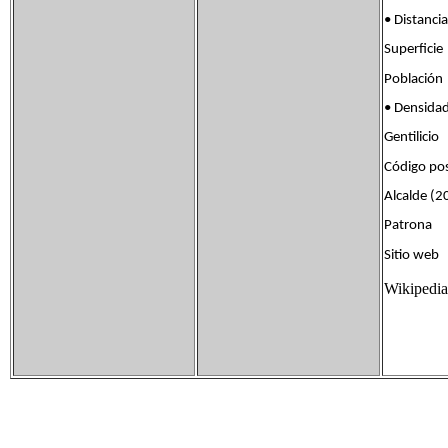
• Distanc
Superfic
Població
• Densid
Gentilic
Código po
Alcalde (2
Patrona 
Sitio we
Wikipedia