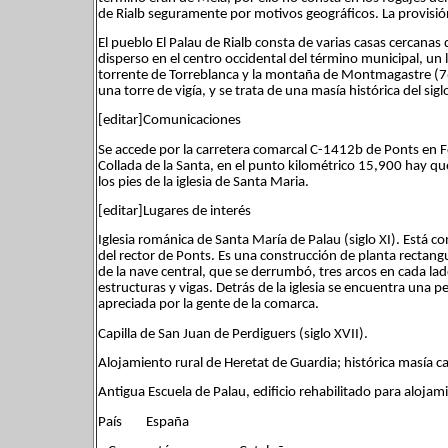
de Rialb seguramente por motivos geográficos. La provisión
El pueblo El Palau de Rialb consta de varias casas cercanas 
disperso en el centro occidental del término municipal, un l
torrente de Torreblanca y la montaña de Montmagastre (76
una torre de vigía, y se trata de una masía histórica del sig
[editar]Comunicaciones
Se accede por la carretera comarcal C-1412b de Ponts en Fo
Collada de la Santa, en el punto kilométrico 15,900 hay 
los pies de la iglesia de Santa Maria.
[editar]Lugares de interés
Iglesia románica de Santa María de Palau (siglo XI). Está co
del rector de Ponts. Es una construcción de planta rectang
de la nave central, que se derrumbó, tres arcos en cada lad
estructuras y vigas. Detrás de la iglesia se encuentra una
apreciada por la gente de la comarca.
Capilla de San Juan de Perdiguers (siglo XVII).
Alojamiento rural de Heretat de Guardia; histórica masía c
Antigua Escuela de Palau, edificio rehabilitado para alojami
País España