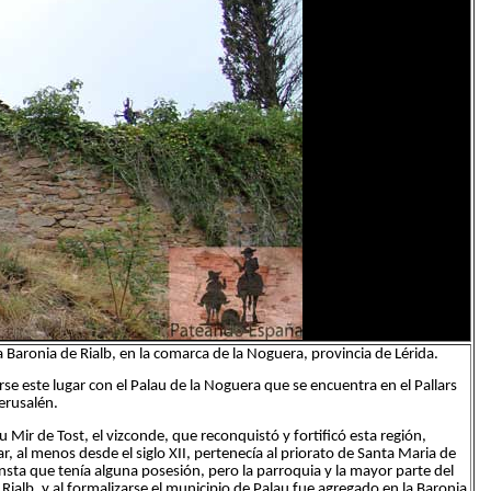
 Baronia de Rialb, en la comarca de la Noguera, provincia de Lérida.
rse este lugar con el Palau de la Noguera que se encuentra en el Pallars
Jerusalén.
 Mir de Tost, el vizconde, que reconquistó y fortificó esta región,
ar, al menos desde el siglo XII, pertenecía al priorato de Santa Maria de
sta que tenía alguna posesión, pero la parroquia y la mayor parte del
 Rialb, y al formalizarse el municipio de Palau fue agregado en la Baronia