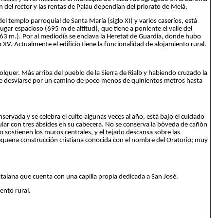
 del rector y las rentas de Palau dependían del priorato de Meià.
del templo parroquial de Santa María (siglo XI) y varios caseríos, está
ugar espacioso (695 m de altitud), que tiene a poniente el valle del
3 m.). Por al mediodía se enclava la Heretat de Guardia, donde hubo
lo XV. Actualmente el edificio tiene la funcionalidad de alojamiento rural.
lquer. Más arriba del pueblo de la Sierra de Rialb y habiendo cruzado la
que desviarse por un camino de poco menos de quinientos metros hasta
nservada y se celebra el culto algunas veces al año, está bajo el cuidado
ular con tres ábsides en su cabecera. No se conserva la bóveda de cañón
o sostienen los muros centrales, y el tejado descansa sobre las
 pequeña construcción cristiana conocida con el nombre del Oratorio; muy
atalana que cuenta con una capilla propia dedicada a San José.
ento rural.