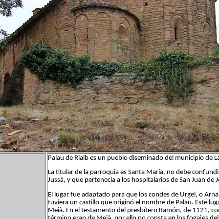
Palau de Rialb es un pueblo diseminado del municipio de La
La titular de la parroquia es Santa María, no debe confundi
Jussà, y que pertenecía a los hospitalarios de San Juan de 
El lugar fue adaptado para que los condes de Urgel, o Arnau
tuviera un castillo que originó el nombre de Palau. Este lug
Meià. En el testamento del presbítero Ramón, de 1121, con
término eran de Meià, por ello no consta en los fogajes del