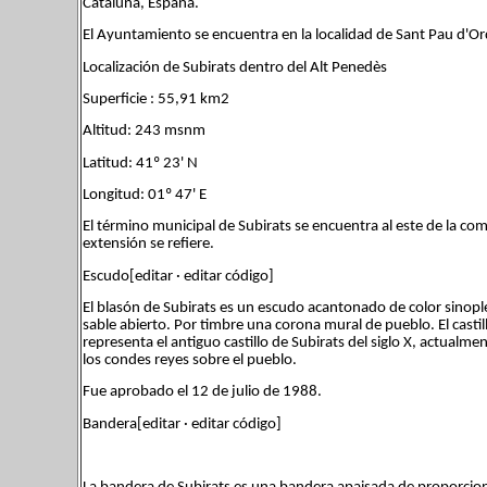
Cataluña, España.
El Ayuntamiento se encuentra en la localidad de Sant Pau d'Or
Localización de Subirats dentro del Alt Penedès
Superficie : 55,91 km2
Altitud: 243 msnm
Latitud: 41º 23' N
Longitud: 01º 47' E
El término municipal de Subirats se encuentra al este de la co
extensión se refiere.
Escudo[editar · editar código]
El blasón de Subirats es un escudo acantonado de color sinopl
sable abierto. Por timbre una corona mural de pueblo. El castill
representa el antiguo castillo de Subirats del siglo X, actualme
los condes reyes sobre el pueblo.
Fue aprobado el 12 de julio de 1988.
Bandera[editar · editar código]