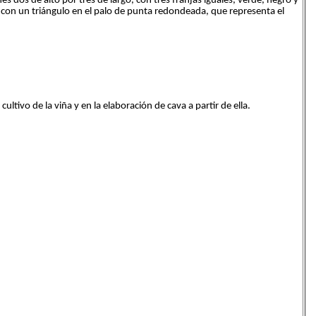
 dos de alto por tres de largo, con tres franjas iguales, verde, negro y
, con un triángulo en el palo de punta redondeada, que representa el
tivo de la viña y en la elaboración de cava a partir de ella.