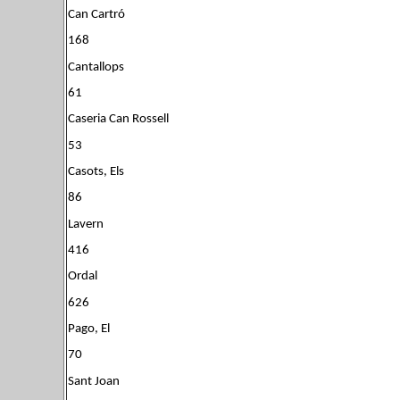
Can Cartró
168
Cantallops
61
Caseria Can Rossell
53
Casots, Els
86
Lavern
416
Ordal
626
Pago, El
70
Sant Joan