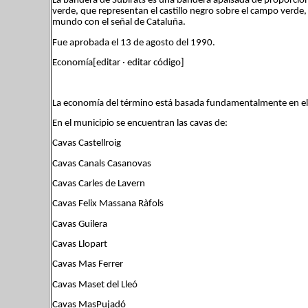
La bandera de Subirats es una bandera apaisada de proporciones
verde, que representan el castillo negro sobre el campo verde
mundo con el señal de Cataluña.
Fue aprobada el 13 de agosto del 1990.
Economía[editar · editar código]
La economía del término está basada fundamentalmente en el cul
En el municipio se encuentran las cavas de:
Cavas Castellroig
Cavas Canals Casanovas
Cavas Carles de Lavern
Cavas Felix Massana Ràfols
Cavas Guilera
Cavas Llopart
Cavas Mas Ferrer
Cavas Maset del Lleó
Cavas MasPujadó