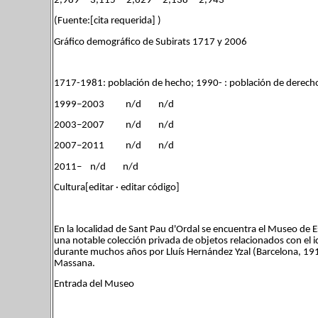
2,989 3,115 2,629 2,138 2,943
(Fuente:[cita requerida] )
Gráfico demográfico de Subirats 1717 y 2006
1717-1981: población de hecho; 1990- : población de derech
1999–2003 n/d n/d
2003–2007 n/d n/d
2007–2011 n/d n/d
2011– n/d n/d
Cultura[editar · editar código]
En la localidad de Sant Pau d'Ordal se encuentra el Museo de
una notable colección privada de objetos relacionados con el 
durante muchos años por Lluís Hernández Yzal (Barcelona, 1917
Massana.
Entrada del Museo