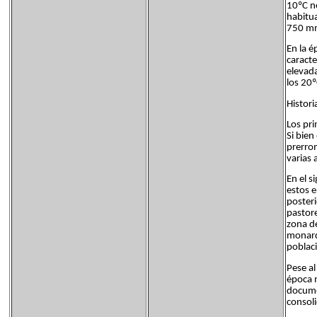
10ºC n
habitua
750 mm
En la 
caracte
elevada
los 20º
Histori
Los pri
Si bien
prerro
varias 
En el s
estos e
poster
pastore
zona d
monarqu
poblaci
Pese al
época 
docume
consoli