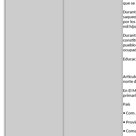
que se
Durante
saqueos
por los
mil hij
Durante
constit
pueblo
ocupado
Educaci
Artícul
norte 
En El M
primari
País 
• Com
• Pro
• Com