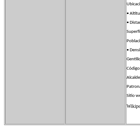
Ubica
• Al
• Dist
Super
Pobla
• Den
Genti
Código
Alcalde
Patro
Sitio
Wikipe