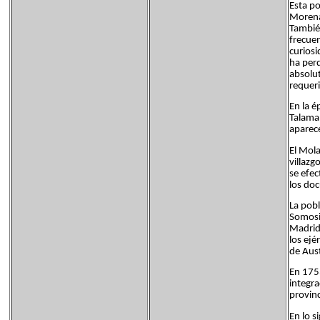
Esta po
Morena»
También
frecuen
curiosi
ha perd
absolut
requer
En la é
Talama
aparec
El Mola
villazg
se efec
los do
La pob
Somosi
Madrid 
los ejé
de Aust
En 1753
integra
provinc
En lo s