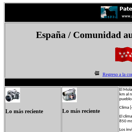
España
/ Comunidad au
Regreso a la c
El Mola
km al n
pueblo 
Clima [
Lo más reciente
Lo más reciente
El clim
850 msn
Los inv