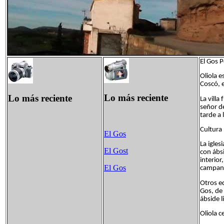
El Gos 
Oliola e
Coscó, e
Lo más reciente
Lo más reciente
La villa
señor de
tarde a 
Cultura
El Gos
La igles
El Gost
con ábs
interio
El Gos
campana
Otros ed
Gos, de 
ábside l
Oliola c