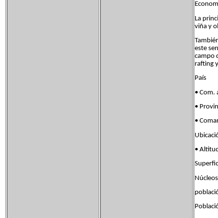
Econom
La princ
viña y o
También
este sen
campo d
rafting 
País 
• Com
• Prov
• Co
Ubicac
• Alt
Superf
Núcleos
pobla
Poblac