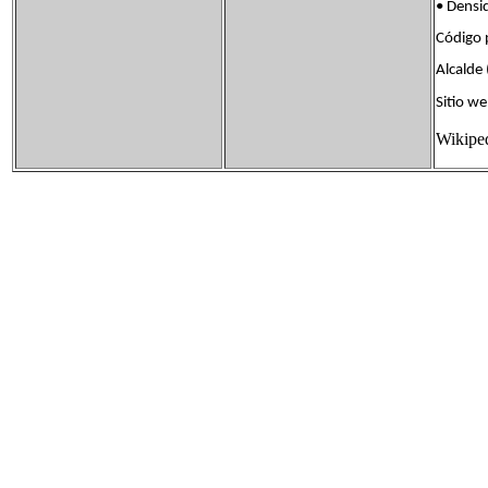
• Dens
Código
Alcalde
Sitio 
Wikipe