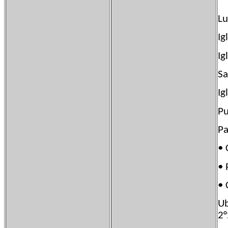
Lu
Ig
Ig
Sa
Ig
Pu
Pa
•
• 
•
U
2°