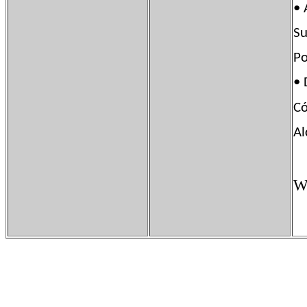
•
S
P
•
C
Al
W