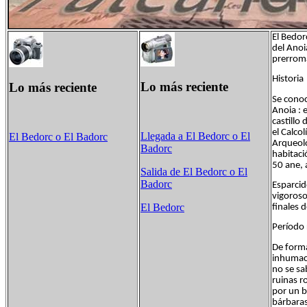
El Bedor
del Anoi
prerroma
Historia
Lo más reciente
Lo más reciente
Se conoc
Anoia : 
castillo
el Calco
Llegada a El Bedorc o El
El Bedorc o El Badorc
Arqueolo
Badorc
habitaci
50 ane, 
Salida de El Bedorc o El
Badorc
Esparcid
vigoroso
El Bedorc
finales d
Período 
De forma
inhumaci
no se sa
ruinas r
por un b
bárbaras