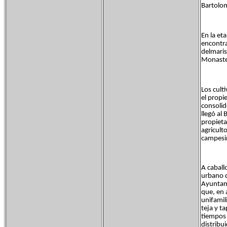
Bartolom
En la et
encontra
delmaris
Monaster
Los cult
el propi
consolid
llegó al
propieta
agricult
campesin
A caball
urbano q
Ayuntami
que, en 
unifamil
teja y t
tiempos 
distribu