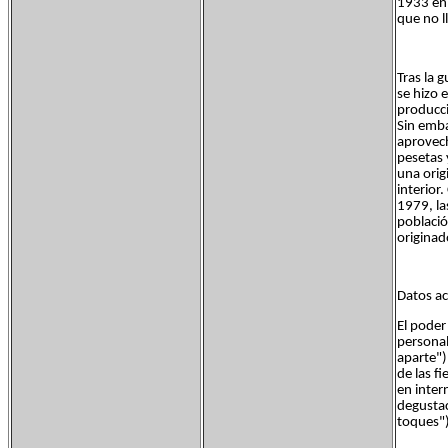
1933 en 
que no l
Tras la g
se hizo 
producci
Sin embar
aprovech
pesetas 
una orig
interior
1979, la
població
originad
Datos ac
El poder
personal
aparte")
de las fi
en inter
degustac
toques")