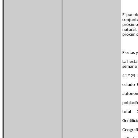
El puebl
conjunto
próximos
natural,
proximi
Fiestas y
La fiest
semana c
41 ° 29 '
estado 
autono
poblaci
total 2
Gentili
Geograf