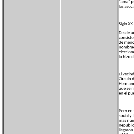
"ama" pe
las asoc
Siglo XX 
Desde un
consisto
de menci
nombrado
eleccion
lo hizo 
El vecin
Círculo 
Hermanda
que se m
en el pu
Pero en 
social y
más nume
Republic
llegaron