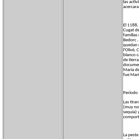
las acti
acercara
El 1188,
Cugat de
familias
Bedorc .
quedan d
l'Olivé,
blanco c
de tierr
document
María de
fue Marí
Período 
Las tira
(muy nor
sequía) 
comporta
La peste