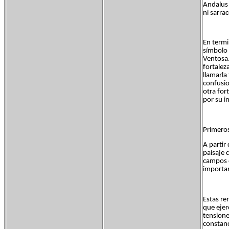
Andalus 
ni sarrac
En termi
símbolo d
Ventosa.
fortalez
llamarla
confusio
otra for
por su i
Primeros
A partir
paisaje 
campos d
importan
Estas re
que ejer
tensione
constanc