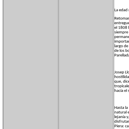
La edad 
Retomand
entregue
el 1808 
siempre 
permanec
importan
largo de
de los b
Parellad
Josep Llo
hostilid
que, dic
tropical
hacía el 
Hasta la
natural 
lejanía 
disfruta
Piera: c