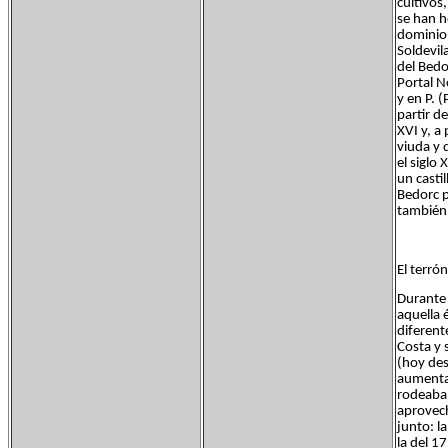
cultivos
se han h
dominio 
Soldevil
del Bedo
Portal N
y en P. 
partir d
XVI y, a
viuda y 
el siglo 
un casti
Bedorc p
también 
El terrón
Durante 
aquella 
diferent
Costa y 
(hoy des
aumentan
rodeaban
aprovech
junto: l
la del 1