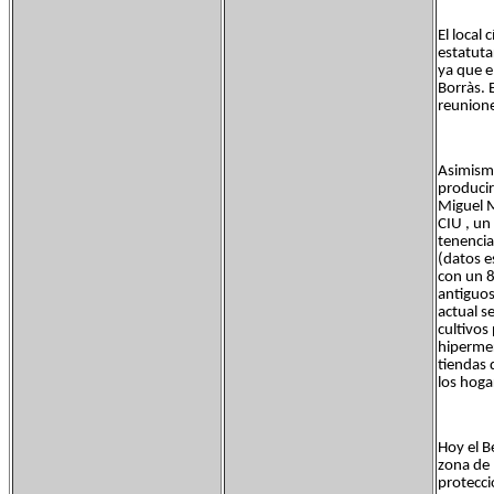
El local
estatuta
ya que el
Borràs. 
reunione
Asimismo
producir
Miguel M
CIU , un
tenencia
(datos e
con un 8
antiguos
actual s
cultivos
hipermer
tiendas 
los hoga
Hoy el B
zona de 
protecci