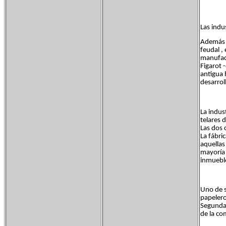
Las indus
Además d
feudal ,
manufact
Figarot 
antigua 
desarrol
La indust
telares 
Las dos 
La fábri
aquellas
mayoría 
inmueble
Uno de s
papelero
Segunda 
de la co