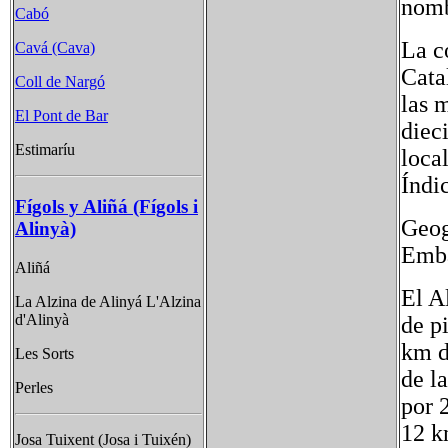
nomb
Cabó
La c
Cavá (Cava)
Cata
Coll de Nargó
las 
El Pont de Bar
diec
Estimaríu
loca
Índi
Fígols y Aliñá (Fígols i
Geog
Alinyà)
Emba
Aliñá
El A
La Alzina de Alinyá L'Alzina
d'Alinyà
de p
km de
Les Sorts
de l
Perles
por 
12 k
Josa Tuixent (Josa i Tuixén)