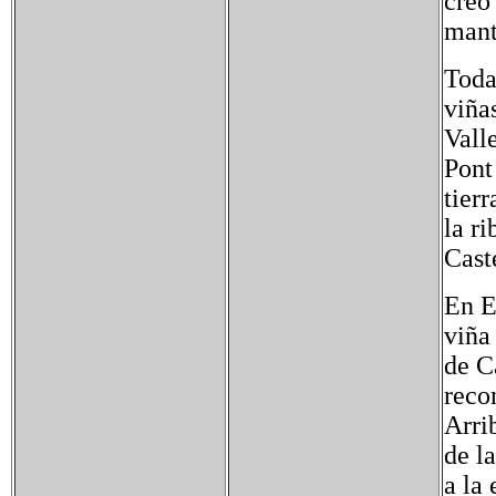
creó
mant
Toda
viña
Valle
Pont
tier
la ri
Cast
En E
viña
de C
reco
Arri
de l
a la