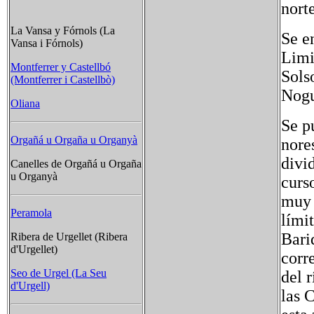
norte
La Vansa y Fórnols (La
Se e
Vansa i Fórnols)
Limi
Montferrer y Castellbó
Solso
(Montferrer i Castellbò)
Nogu
Oliana
Se pu
Orgañá u Orgaña u Organyà
nore
divi
Canelles de Orgañá u Orgaña
u Organyà
curs
muy 
Peramola
lími
Bari
Ribera de Urgellet (Ribera
d'Urgellet)
corr
Seo de Urgel (La Seu
del r
d'Urgell)
las 