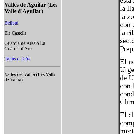
esta
Valles de Aguilar (Les
la l
Valls d'Aguilar)
la z
Bellpui
con 
la r
Els Castells
sect
Guardia de Arés o La
Prep
Guàrdia d'Ares
Tahús o Taús
El n
Urge
Valles del Valira (Les Valls
de U
de Valira)
con l
cond
Cli
El c
comp
meri