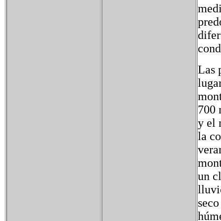
medi
pred
dife
cond
Las 
luga
mont
700 
y el
la c
vera
mont
un cl
lluv
seco
húme