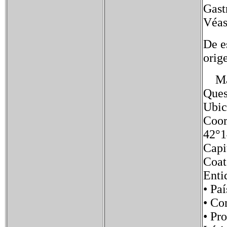
Gast
Véas
De e
orig
Mant
Ques
Ubic
Coor
42°1
Capi
Coat
Enti
• Pa
• Co
• Pr