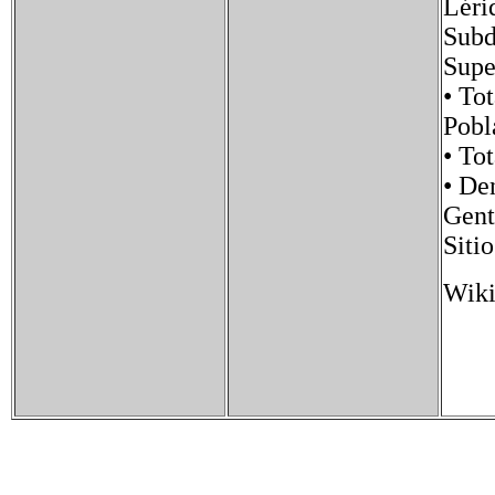
Léri
Subd
Sup
• To
Pob
• To
• D
Gen
Siti
Wiki