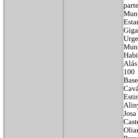
part
Muni
Esta
Giga
Urge
Mu
Habi
Alás
100
Bas
Cav
Est
Ali
Jos
Cas
Oli