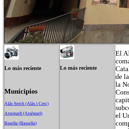
El A
coma
Lo más reciente
Lo más reciente
Cata
de l
la No
Municipios
Cons
capi
Alás Serch (Alàs i Cerc)
subc
Arseguell (Arsèguel)
el U
comp
Basella (Bassella)