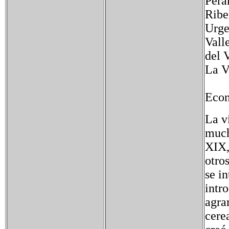
Per
Ribe
Urge
Vall
del 
La V
Eco
La v
mucho
XIX,
otro
se i
intr
agra
cere