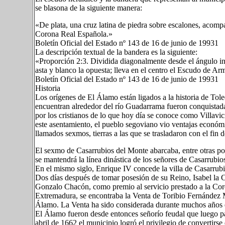
se blasona de la siguiente manera:
«De plata, una cruz latina de piedra sobre escalones, acomp
Corona Real Española.»
Boletín Oficial del Estado nº 143 de 16 de junio de 19931​
La descripción textual de la bandera es la siguiente:
«Proporción 2:3. Dividida diagonalmente desde el ángulo infer
asta y blanco la opuesta; lleva en el centro el Escudo de Ar
Boletín Oficial del Estado nº 143 de 16 de junio de 19931​
Historia
Los orígenes de El Álamo están ligados a la historia de Tol
encuentran alrededor del río Guadarrama fueron conquistada
por los cristianos de lo que hoy día se conoce como Villavic
este asentamiento, el pueblo segoviano vio ventajas económic
llamados sexmos, tierras a las que se trasladaron con el fin 
El sexmo de Casarrubios del Monte abarcaba, entre otras pob
se mantendrá la línea dinástica de los señores de Casarrubio
En el mismo siglo, Enrique IV concede la villa de Casarrubi
Dos días después de tomar posesión de su Reino, Isabel la 
Gonzalo Chacón, como premio al servicio prestado a la Cor
Extremadura, se encontraba la Venta de Toribio Fernández M
Álamo. La Venta ha sido considerada durante muchos años el 
El Álamo fueron desde entonces señorío feudal que luego p
abril de 1662 el municipio logró el privilegio de convertirs