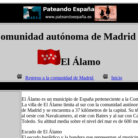
Comunidad autónoma de Madrid 
El Álamo
Regreso a la comunidad de Madrid
Inicio
El Álamo es un municipio de España perteneciente a la Com
La villa de El Álamo limita al sur con la comunidad autóno
de Madrid y se encuentra a 37 kilómetros de la capital. Su t
al oeste con Navalcarnero, al este con Batres y al sur con C
Toledo. Su altitud media sobre el nivel del mar es de 600 m
Escudo de El Álamo
El escudo heráldico y la bandera que representan al munici