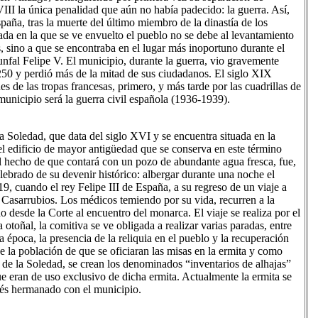
III la única penalidad que aún no había padecido: la guerra. Así,
aña, tras la muerte del último miembro de la dinastía de los
ada en la que se ve envuelto el pueblo no se debe al levantamiento
 sino a que se encontraba en el lugar más inoportuno durante el
riunfal Felipe V. El municipio, durante la guerra, vio gravemente
50 y perdió más de la mitad de sus ciudadanos. El siglo XIX
es de las tropas francesas, primero, y más tarde por las cuadrillas de
 municipio será la guerra civil española (1936-1939).
a Soledad, que data del siglo XVI y se encuentra situada en la
l edificio de mayor antigüedad que se conserva en este término
el hecho de que contará con un pozo de abundante agua fresca, fue,
celebrado de su devenir histórico: albergar durante una noche el
9, cuando el rey Felipe III de España, a su regreso de un viaje a
Casarrubios. Los médicos temiendo por su vida, recurren a la
o desde la Corte al encuentro del monarca. El viaje se realiza por el
toñal, la comitiva se ve obligada a realizar varias paradas, entre
 época, la presencia de la reliquia en el pueblo y la recuperación
e la población de que se oficiaran las misas en la ermita y como
 de la Soledad, se crean los denominados “inventarios de alhajas”
ue eran de uso exclusivo de dicha ermita. Actualmente la ermita se
cés hermanado con el municipio.