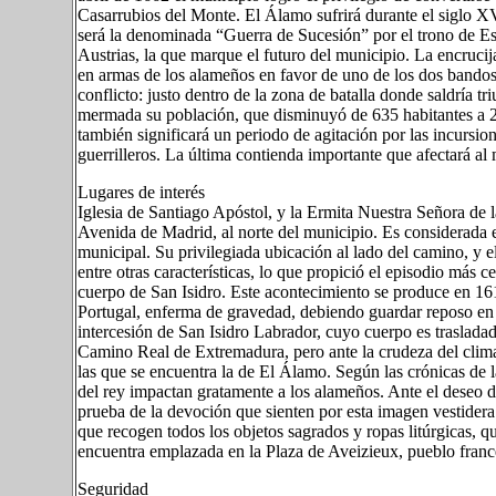
Casarrubios del Monte. El Álamo sufrirá durante el siglo XV
será la denominada “Guerra de Sucesión” por el trono de Esp
Austrias, la que marque el futuro del municipio. La encrucij
en armas de los alameños en favor de uno de los dos bandos,
conflicto: justo dentro de la zona de batalla donde saldría t
mermada su población, que disminuyó de 635 habitantes a 2
también significará un periodo de agitación por las incursion
guerrilleros. La última contienda importante que afectará al
Lugares de interés
Iglesia de Santiago Apóstol, y la Ermita Nuestra Señora de l
Avenida de Madrid, al norte del municipio. Es considerada e
municipal. Su privilegiada ubicación al lado del camino, y 
entre otras características, lo que propició el episodio más 
cuerpo de San Isidro. Este acontecimiento se produce en 161
Portugal, enferma de gravedad, debiendo guardar reposo en 
intercesión de San Isidro Labrador, cuyo cuerpo es trasladad
Camino Real de Extremadura, pero ante la crudeza del clima o
las que se encuentra la de El Álamo. Según las crónicas de la
del rey impactan gratamente a los alameños. Ante el deseo d
prueba de la devoción que sienten por esta imagen vestidera
que recogen todos los objetos sagrados y ropas litúrgicas, q
encuentra emplazada en la Plaza de Aveizieux, pueblo fran
Seguridad