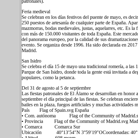
patronales).
Feria medieval
Se celebran en los días festivos del puente de mayo, es dec
250 puestos de artesanía de cualquier parte de España. Apart
mazmorras, bodas medievales, justas, aquelarres, etc. Es la 
con más de 150.000 visitantes de toda España. Este mercado
del panorama europeo, por la calidad de sus dramatizaciones,
evento. Se organiza desde 1996. Ha sido declarada en 2017
Madrid.
San Isidro
Se celebra el día 15 de mayo una tradicional romería, a las 
Parque de San Isidro, donde toda la gente está invitada a 
populares, como la petanca.
Del 31 de agosto al 5 de septiembre
Las fiestas patronales de El Álamo se desarrollan en honor a
septiembre el día principal de las fiestas. Se celebran encier
bailes en la plaza, fuegos artificiales y muchas actividades m
País Flag of Spain.svg España
• Com. autónoma Flag of the Community of Madrid.s
• Provincia Flag of the Community of Madrid.svg Mad
• Comarca Comarca Sur
Ubicación 40°13′54″N 3°59′19″OCoordenadas: 40°1
• Altitud 608 msnm