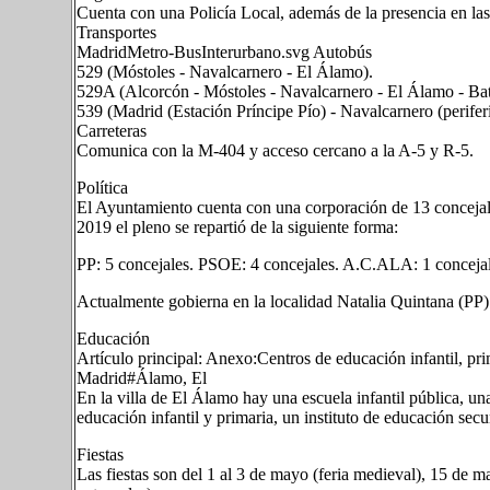
Cuenta con una Policía Local, además de la presencia en las
Transportes
MadridMetro-BusInterurbano.svg Autobús
529 (Móstoles - Navalcarnero - El Álamo).
529A (Alcorcón - Móstoles - Navalcarnero - El Álamo - Bat
539 (Madrid (Estación Príncipe Pío) - Navalcarnero (perifer
Carreteras
Comunica con la M-404 y acceso cercano a la A-5 y R-5.
Política
El Ayuntamiento cuenta con una corporación de 13 concejal
2019 el pleno se repartió de la siguiente forma:
PP: 5 concejales. PSOE: 4 concejales. A.C.ALA: 1 concejal
Actualmente gobierna en la localidad Natalia Quintana (PP)
Educación
Artículo principal: Anexo:Centros de educación infantil, pr
Madrid#Álamo, El
En la villa de El Álamo hay una escuela infantil pública, un
educación infantil y primaria, un instituto de educación se
Fiestas
Las fiestas son del 1 al 3 de mayo (feria medieval), 15 de ma