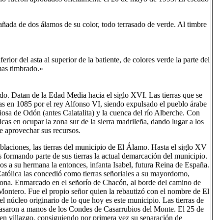
añada de dos álamos de su color, todo terrasado de verde. Al timbre
ior del asta al superior de la batiente, de colores verde la parte del
mas timbrado.»
edo. Datan de la Edad Media hacia el siglo XVI. Las tierras que se
s en 1085 por el rey Alfonso VI, siendo expulsado el pueblo árabe
iosa de Odón (antes Calatalita) y la cuenca del río Alberche. Con
as en ocupar la zona sur de la sierra madrileña, dando lugar a los
de aprovechar sus recursos.
laciones, las tierras del municipio de El Álamo. Hasta el siglo XV
s formando parte de sus tierras la actual demarcación del municipio.
os a su hermana la entonces, infanta Isabel, futura Reina de España.
Católica las concedió como tierras señoriales a su mayordomo,
ona. Enmarcado en el señorío de Chacón, al borde del camino de
ontero. Fue el propio señor quien la rebautizó con el nombre de El
núcleo originario de lo que hoy es este municipio. Las tierras de
asaron a manos de los Condes de Casarrubios del Monte. El 25 de
e en villazgo, consiguiendo por primera vez su separación de