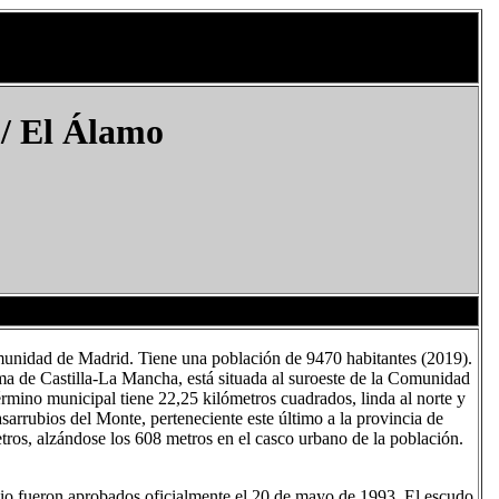
/ El Álamo
unidad de Madrid. Tiene una población de 9470 habitantes (2019).
ma de Castilla-La Mancha, está situada al suroeste de la Comunidad
érmino municipal tiene 22,25 kilómetros cuadrados, linda al norte y
asarrubios del Monte, perteneciente este último a la provincia de
etros, alzándose los 608 metros en el casco urbano de la población.
pio fueron aprobados oficialmente el 20 de mayo de 1993. El escudo