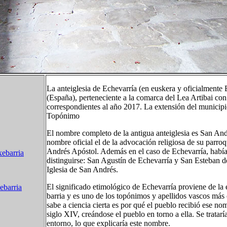
La anteiglesia de Echevarría ​(en euskera y oficialmente
(España), perteneciente a la comarca del Lea Artibai co
correspondientes al año 2017. La extensión del municipi
Topónimo
El nombre completo de la antigua anteiglesia es San Andr
nombre oficial el de la advocación religiosa de su parro
Andrés Apóstol. Además en el caso de Echevarría, había
xebarria
distinguirse: San Agustín de Echevarría y San Esteban d
Iglesia de San Andrés.
El significado etimológico de Echevarría proviene de la 
ebarria
barria y es uno de los topónimos y apellidos vascos más
sabe a ciencia cierta es por qué el pueblo recibió ese no
siglo XIV, creándose el pueblo en torno a ella. Se tratarí
entorno, lo que explicaría este nombre.