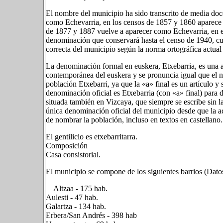
El nombre del municipio ha sido transcrito de media doc
como Echevarria, en los censos de 1857 y 1860 aparece
de 1877 y 1887 vuelve a aparecer como Echevarria, en 
denominación que conservará hasta el censo de 1940, cu
correcta del municipio según la norma ortográfica actual 
La denominación formal en euskera, Etxebarria, es una ad
contemporánea del euskera y se pronuncia igual que el n
población Etxebarri, ya que la «a» final es un artículo y
denominación oficial es Etxebarria (con «a» final) para 
situada también en Vizcaya, que siempre se escribe sin l
única denominación oficial del municipio desde que la 
de nombrar la población, incluso en textos en castellano.
El gentilicio es etxebarritarra.
Composición
Casa consistorial.
El municipio se compone de los siguientes barrios (Dat
Altzaa - 175 hab.
Aulesti - 47 hab.
Galartza - 134 hab.
Erbera/San Andrés - 398 hab