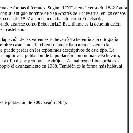
ena de formas diferentes. Según el INE,4​ en el censo de 1842 figura
 con su antiguo nombre de San Andrés de Echevarría, en los censos
el censo de 1897 aparece mencionado como Echebarría,
ando aparece como Echevarría.3​ Esta última es la denominación
en castellano.
aptación de las variantes Echevarría/Echebarría a la ortografía
ombre castellano. También se puede llamar en euskera a la
 se puede perder en los topónimos descriptivos de este tipo. La
distinguir esta población de la población homónima de Echévarri,
a «a» final y se pronuncia esdrújula. Actualmente Etxebarria es la
adoptó el ayuntamiento en 1988. También es la forma más habitual
os de población de 2007 según INE):