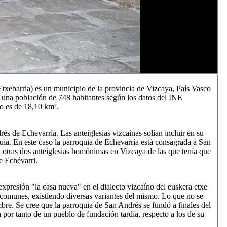
 Etxebarria) es un municipio de la provincia de Vizcaya, País Vasco
n una población de 748 habitantes según los datos del INE
o es de 18,10 km².
és de Echevarría. Las anteiglesias vizcaínas solían incluir en su
quia. En este caso la parroquia de Echevarría está consagrada a San
 otras dos anteiglesias homónimas en Vizcaya de las que tenía que
e Echévarri.
expresión "la casa nueva" en el dialecto vizcaíno del euskera etxe
 comunes, existiendo diversas variantes del mismo. Lo que no se
mbre. Se cree que la parroquia de San Andrés se fundó a finales del
a por tanto de un pueblo de fundación tardía, respecto a los de su