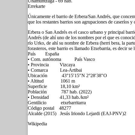
Unamuntzaga - 69 hab.
Errekarte
Únicamente el barrio de Erbera/San Andrés, que concentr
que los restantes barrios son agrupaciones de caseríos y
Erbera o San Andrés es el casco urbano y principal barrio
Andrés (de ahí uno de los nombres por el que es conocido
río Urko, de ahí su nombre de Erbera (herri bera, la part
forasteros, este barrio es llamado Etxebarria, es decir se
País España
• Com. autónoma País Vasco
• Provincia Vizcaya
• Comarca Lea-Artibai
Ubicación 43°15′15″N 2°28′38″O
• Altitud 1061​ m
Superficie 18,10 km²
Población 787 hab. (2022)
• Densidad 41,33 hab./km²
Gentilicio etxebarritarra
Código postal 48277
Alcalde (2015) Jesús Iriondo Lejardi (EAJ-PNV)2​
Wikipedia