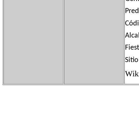
Pred
Cód
Alca
Fie
Sit
Wik