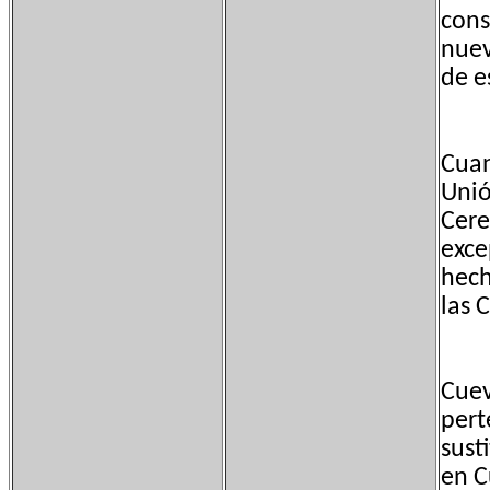
cons
nuev
de es
Cuan
Unió
Cere
exce
hech
las 
Cuev
pert
sust
en C