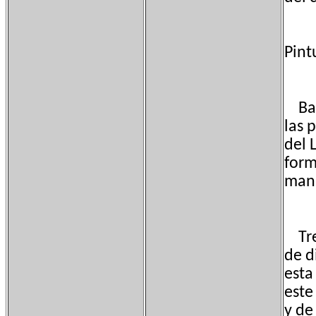
Pint
Barr
las 
del 
form
mani
Tren
de d
esta
este
y de