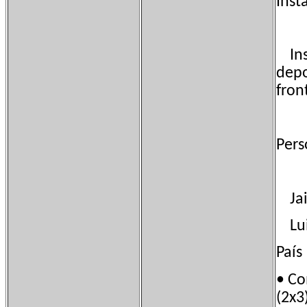
Inst
Inst
depo
fron
Pers
Jaim
Luis
País
• C
(2x3