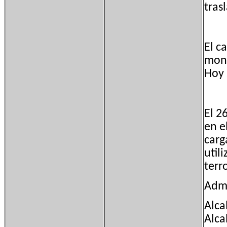
tras
El c
mont
Hoy 
El 2
en e
carg
util
terr
Admi
Alca
Alca