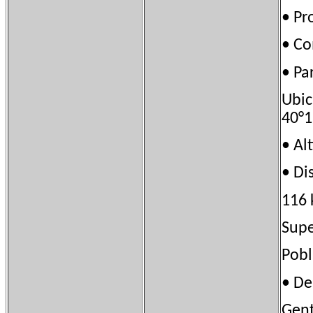
• P
• C
• Pa
Ubi
40°1
• A
• Di
116 
Sup
Pob
• D
Gen