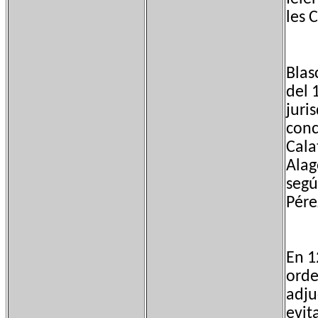
les 
Blas
del 
juri
conc
Cala
Alag
segú
Pére
En 1
orde
adju
evit