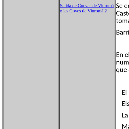
Se e
Salida de Cuevas de Vinromá
o les Coves de Vinromà 2
Cast
toma
Barr
En e
nume
que 
El 
Els 
La 
Mas