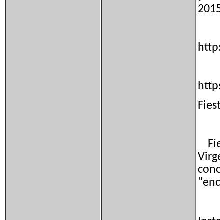
201
http
http
Fies
Fies
Virg
cono
"enc