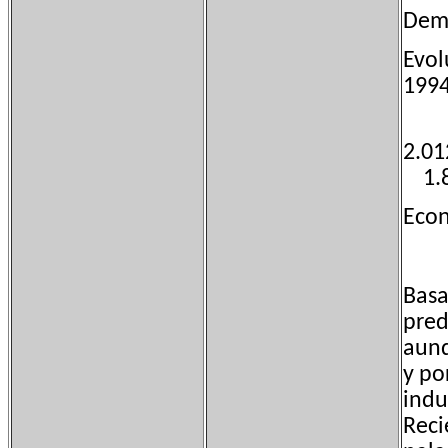
Dem
Evo
19
2
2.0
1.8
Eco
Basa
pred
aunq
y po
indu
Reci