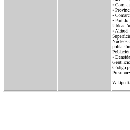
• Com.
• Provi
• Coma
• Partid
Ubicaci
• Alti
Superfi
Núcleos 
pobla
Poblaci
• Densi
Gentili
Código p
Presupue
Wikipedi