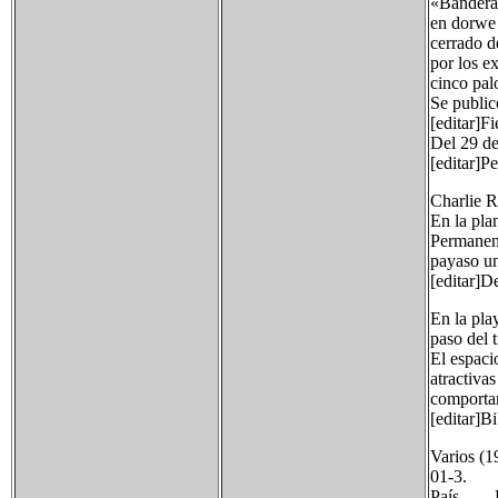
«Bandera 
en dorwe 
cerrado d
por los ex
cinco pal
Se public
[editar]Fi
Del 29 de
[editar]P
Charlie R
En la pla
Permanent
payaso un
[editar]D
En la pla
paso del 
El espaci
atractiva
comportam
[editar]Bi
Varios (1
01-3.
País E