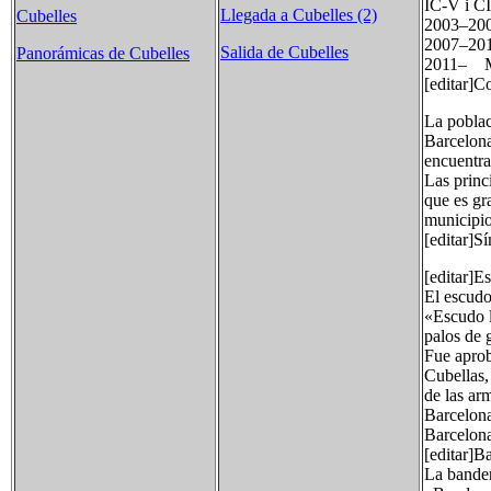
IC-V i C
Llegada a Cubelles (2)
Cubelles
2003–20
2007–2
Salida de Cubelles
Panorámicas de Cubelles
2011– Mò
[editar]
La poblac
Barcelona
encuentra
Las princ
que es gra
municipio
[editar]S
[editar]E
El escudo
«Escudo l
palos de 
Fue aprob
Cubellas,
de las arm
Barcelona
Barcelona
[editar]B
La bander