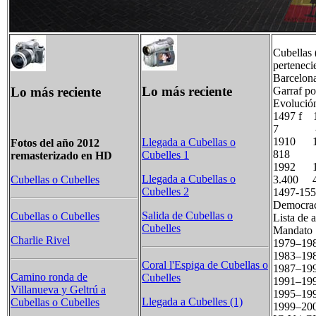
Cubellas 
perteneci
Barcelona
Lo más reciente
Lo más reciente
Garraf po
Evolució
1497 f
7 -
1910 
Llegada a Cubellas o
Fotos del año 2012
818 
Cubelles 1
remasterizado en HD
1992 
Llegada a Cubellas o
3.400 
Cubellas o Cubelles
Cubelles 2
1497-1553
Democrac
Salida de Cubellas o
Cubellas o Cubelles
Lista de 
Cubelles
Mandato
Charlie Rivel
1979–19
1983–19
Coral l'Espiga de Cubellas o
1987–19
Camino ronda de
Cubelles
1991–199
Villanueva y Geltrú a
1995–19
Llegada a Cubelles (1)
Cubellas o Cubelles
1999–200