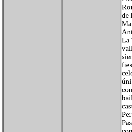
Rom
de 
Mar
Ant
La 
val
sie
fie
cel
úni
com
bai
cas
Per
Pas
con