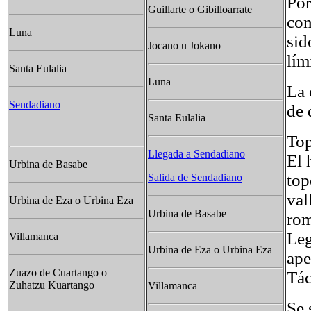
Por
Guillarte o Gibilloarrate
con
Luna
sid
Jocano u Jokano
lím
Santa Eulalia
Luna
La 
Sendadiano
de 
Santa Eulalia
To
Llegada a Sendadiano
El 
Urbina de Basabe
top
Salida de Sendadiano
val
Urbina de Eza o Urbina Eza
Urbina de Basabe
rom
Leg
Villamanca
Urbina de Eza o Urbina Eza
ape
Zuazo de Cuartango o
Tác
Zuhatzu Kuartango
Villamanca
Se 