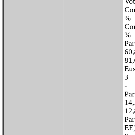
V
Co
%
Co
%
Pa
6
8
Eu
3
Pa
1
1
Par
E