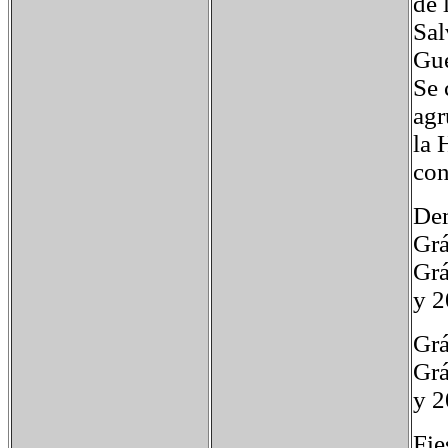
de 
Sal
Gue
Se 
agr
la 
con
De
Grá
Grá
y 
Grá
Grá
y 
Fie