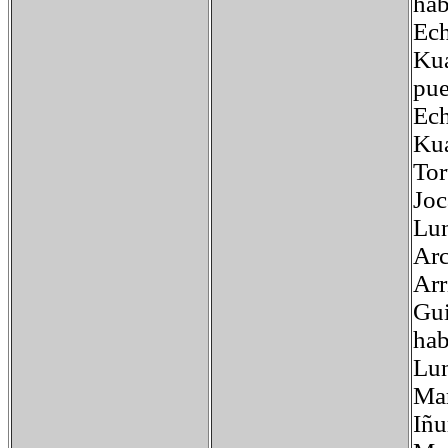
hab
Ech
Kua
pue
Ech
Kua
Tor
Joc
Lun
Arc
Arr
Gui
hab
Lun
Mar
Iñu