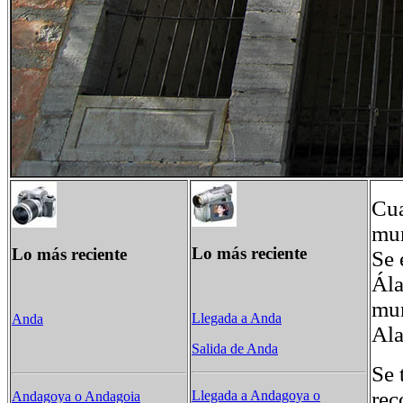
Cua
mun
Lo más reciente
Lo más reciente
Se 
Ála
mun
Llegada a Anda
Anda
Ala
Salida de Anda
Se 
rec
Llegada a Andagoya o
Andagoya o Andagoia