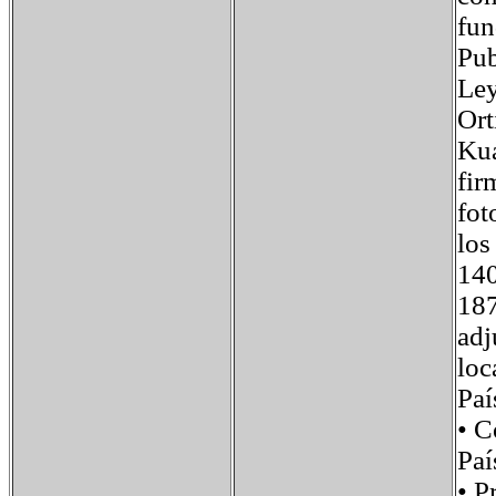
fun
Pub
Ley
Ort
Kua
fir
fot
los
140
187
adj
loc
Pa
• 
Paí
• 