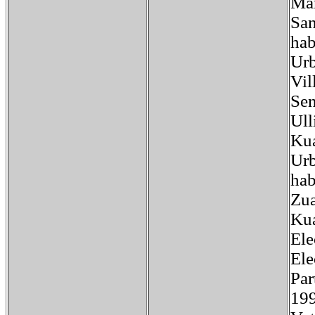
Mar
San
hab
Urb
Vil
Sen
Ull
Kua
Urb
hab
Zua
Kua
Ele
Ele
Pa
19