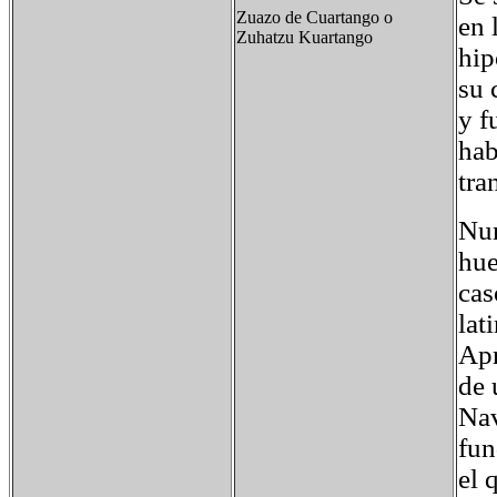
Zuazo de Cuartango o
en 
Zuhatzu Kuartango
hip
su 
y f
hab
tra
Num
hue
cas
lat
Apr
de 
Nav
fun
el 