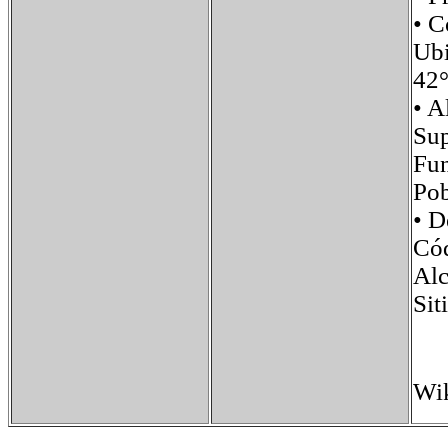
• 
Ub
42°
• 
Su
Fu
Po
• 
Có
Alc
Si
Wik