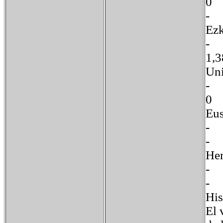
0
Ez
1
U
0
E
-
H
-
His
El 