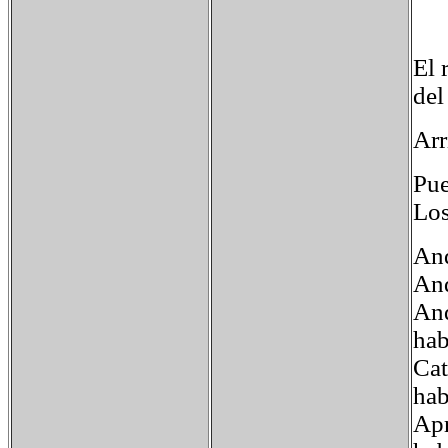
El 
del
Arr
Pue
Los
And
And
And
hab
Cat
hab
Apr