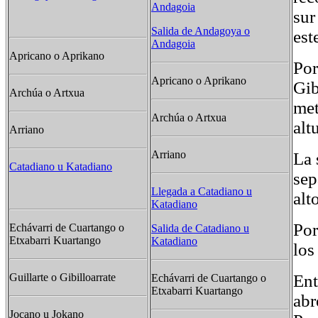
Andagoia
sur
Salida de Andagoya o
est
Andagoia
Apricano o Aprikano
Por
Apricano o Aprikano
Gib
Archúa o Artxua
met
Archúa o Artxua
alt
Arriano
Arriano
La 
Catadiano u Katadiano
sep
Llegada a Catadiano u
alt
Katadiano
Por
Echávarri de Cuartango o
Salida de Catadiano u
Etxabarri Kuartango
Katadiano
los
Ent
Guillarte o Gibilloarrate
Echávarri de Cuartango o
Etxabarri Kuartango
abr
Jocano u Jokano