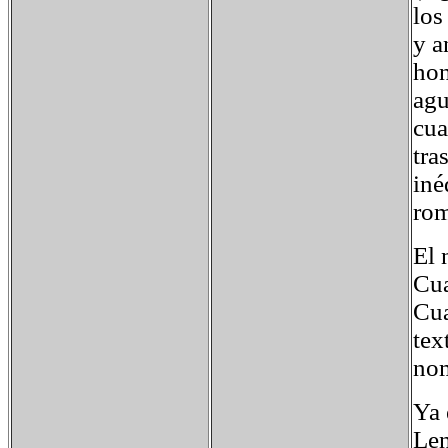
los
y a
hon
agu
cua
tra
iné
rom
El 
Cua
Cua
tex
nom
Ya 
Len