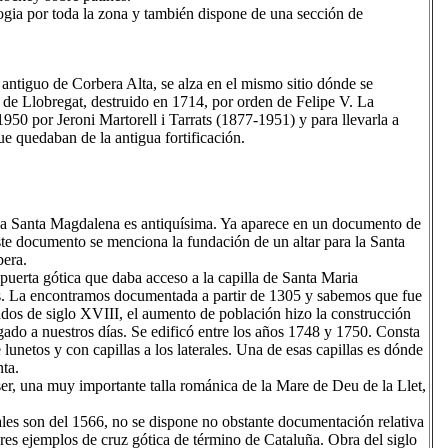
logia por toda la zona y también dispone de una sección de
antiguo de Corbera Alta, se alza en el mismo sitio dónde se
a de Llobregat, destruido en 1714, por orden de Felipe V. La
1950 por Jeroni Martorell i Tarrats (1877-1951) y para llevarla a
e quedaban de la antigua fortificación.
ia Santa Magdalena es antiquísima. Ya aparece en un documento de
ste documento se menciona la fundación de un altar para la Santa
bera.
 puerta gótica que daba acceso a la capilla de Santa Maria
tos. La encontramos documentada a partir de 1305 y sabemos que fue
os de siglo XVIII, el aumento de población hizo la construcción
gado a nuestros días. Se edificó entre los años 1748 y 1750. Consta
 lunetos y con capillas a los laterales. Una de esas capillas es dónde
nta.
er, una muy importante talla románica de la Mare de Deu de la Llet,
es son del 1566, no se dispone no obstante documentación relativa
ores ejemplos de cruz gótica de término de Cataluña. Obra del siglo