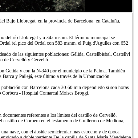
el Bajo Llobregat, en la provincia de Barcelona, en Cataluña,
ho del río Llobregat y a 342 msnm. El término municipal se
el Ordal (el pico del Ordal con 583 msnm, el Puig d'Agulles con 652
eado de las siguientes poblaciones: Gélida, Castellbisbal, Castellví
a de Cervelló y Cervelló.
on Gelida y con la N-340 por el municipio de la Palma. También
a Barca y Pallejá, este último a través de la Urbanización
a población con Barcelona cada 30-60 min dependiedo si son horas
o Corbera - Hospital Comarcal Moises Broggi.
documentes referentes a los límites del castillo de Cervelló,
 castillo de Corbera en el testamento de Guillermo de Mediona,
e una nave, con el ábside semicircular más estrecho y de época
on envigado a doble vertiente De la capilla de Santa María Magdalena