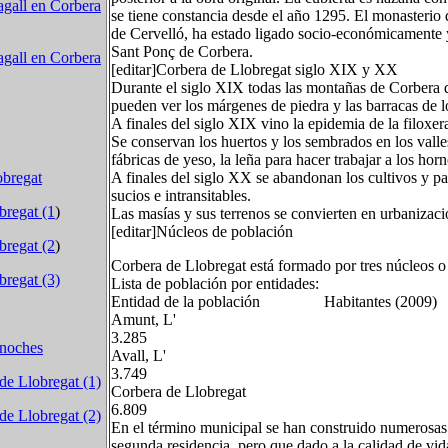
agall en Corbera
se tiene constancia desde el año 1295. El monasterio
de Cervelló, ha estado ligado socio-económicamente y
Sant Ponç de Corbera.
agall en Corbera
[editar]Corbera de Llobregat siglo XIX y XX
Durante el siglo XIX todas las montañas de Corbera d
pueden ver los márgenes de piedra y las barracas de l
A finales del siglo XIX vino la epidemia de la filoxe
Se conservan los huertos y los sembrados en los valle
fábricas de yeso, la leña para hacer trabajar a los hor
A finales del siglo XX se abandonan los cultivos y pa
obregat
sucios e intransitables.
bregat (1
)
Las masías y sus terrenos se convierten en urbanizaci
[editar]Núcleos de población
bregat (2
)
Corbera de Llobregat está formado por tres núcleos o 
bregat (3)
Lista de población por entidades:
Entidad de la población Habitantes (2009)
Amunt, L'
3.285
 noches
Avall, L'
3.749
de Llobregat (1)
Corbera de Llobregat
6.809
de Llobregat (2)
En el término municipal se han construido numerosas
segunda residencia, pero que dado a la calidad de vid