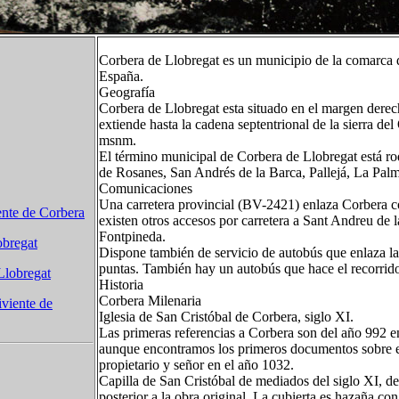
Corbera de Llobregat es un municipio de la comarca d
España.
Geografía
Corbera de Llobregat esta situado en el margen derec
extiende hasta la cadena septentrional de la sierra d
msnm.
El término municipal de Corbera de Llobregat está rod
de Rosanes, San Andrés de la Barca, Pallejá, La Palm
Comunicaciones
Una carretera provincial (BV-2421) enlaza Corbera c
nte de Corbera
existen otros accesos por carretera a Sant Andreu de l
Fontpineda.
obregat
Dispone también de servicio de autobús que enlaza l
puntas. También hay un autobús que hace el recorrid
Llobregat
Historia
Corbera Milenaria
iviente de
Iglesia de San Cristóbal de Corbera, siglo XI.
Las primeras referencias a Corbera son del año 992 en 
aunque encontramos los primeros documentos sobre el
propietario y señor en el año 1032.
Capilla de San Cristóbal de mediados del siglo XI, d
posterior a la obra original. La cubierta es hazaña c