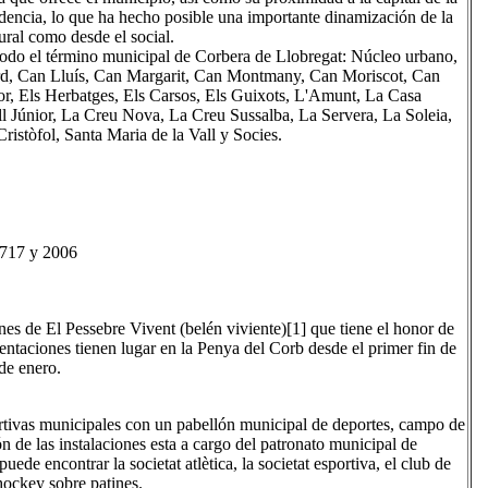
idencia, lo que ha hecho posible una importante dinamización de la
tural como desde el social.
 todo el término municipal de Corbera de Llobregat: Núcleo urbano,
d, Can Lluís, Can Margarit, Can Montmany, Can Moriscot, Can
or, Els Herbatges, Els Carsos, Els Guixots, L'Amunt, La Casa
 Júnior, La Creu Nova, La Creu Sussalba, La Servera, La Soleia,
ristòfol, Santa Maria de la Vall y Socies.
1717 y 2006
es de El Pessebre Vivent (belén viviente)[1] que tiene el honor de
sentaciones tienen lugar en la Penya del Corb desde el primer fin de
de enero.
rtivas municipales con un pabellón municipal de deportes, campo de
ón de las instalaciones esta a cargo del patronato municipal de
uede encontrar la societat atlètica, la societat esportiva, el club de
 hockey sobre patines.