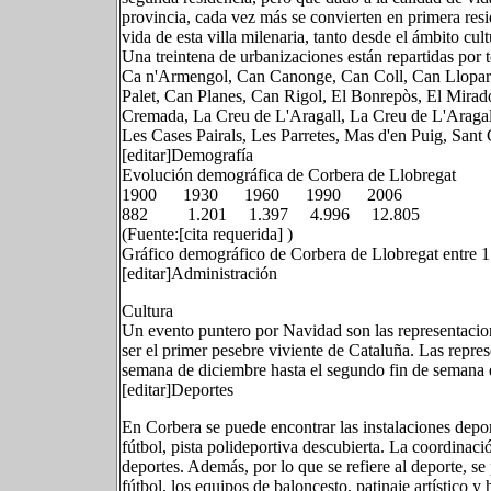
provincia, cada vez más se convierten en primera res
vida de esta villa milenaria, tanto desde el ámbito cul
Una treintena de urbanizaciones están repartidas por
Ca n'Armengol, Can Canonge, Can Coll, Can Llopar
Palet, Can Planes, Can Rigol, El Bonrepòs, El Mirad
Cremada, La Creu de L'Aragall, La Creu de L'Aragall
Les Cases Pairals, Les Parretes, Mas d'en Puig, Sant C
[editar]Demografía
Evolución demográfica de Corbera de Llobregat
1900 1930 1960 1990 2006
882 1.201 1.397 4.996 12.805
(Fuente:[cita requerida] )
Gráfico demográfico de Corbera de Llobregat entre 
[editar]Administración
Cultura
Un evento puntero por Navidad son las representacion
ser el primer pesebre viviente de Cataluña. Las repre
semana de diciembre hasta el segundo fin de semana 
[editar]Deportes
En Corbera se puede encontrar las instalaciones depo
fútbol, pista polideportiva descubierta. La coordinaci
deportes. Además, por lo que se refiere al deporte, se p
fútbol, los equipos de baloncesto, patinaje artístico y