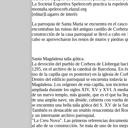
La Societat Esportiva Speleocorb practica la espeleo
montaña.speleocorb.elazul.org
[editar]Lugares de interés
La parroquia de Santa Maria se encuentra en el casco 
encontraban las ruinas del antiguo castillo de Corber
construcción de la casa parroquial se llevó a cabo en 
cabo se aprovecharon los restos de muros y piedras qu
Santa Magdalena talla gótica.
La devoción del pueblo de Corbera de Llobregat hac
1295, en el archivo de la catedral de Barcelona. En é
(no de la capilla que es posterior) en la iglesia de Cor
Dentro del edificio parroquial se encuentra todavía la
Magdalena. Los orígenes de esta capilla, son incier
ampliada durante los siglos XIV, XV y XVI. A mediad
de un nuevo templo, más grande, que es el que ha lle
de una amplia nave, sin ábside, cubierta con vuelta de
se encuentra una bella talla gótica del S. XV de la Sa
También es destacable un retablo renacentista del Ros
y un interesante archivo parroquial.
"La Creu Nova". Las primeras referencias documental
al año de su construcción. Se trata de uno de los mej