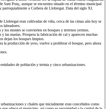
 de Sant Ponç, aunque se encuentra situado en el término municipal
 parroquialmente a Corbera de Llobregat. Data del siglo XI.
e Llobregat eran cultivadas de viña, cerca de las cimas aún hoy se
os labradores.
ra y los montes se convierten en bosques y terrenos yermos.
s y las masías. Prospera la fabricación de cal y aparecen muchas
nos dejan los bosques limpios.
ra la producción de yeso, vuelve a proliferar el bosque, pero ahora
ones.
entidades de población y treinta y cinco urbanizaciones.
 urbanizaciones y chalets que inicialmente eran concebidos como
a que ofrece el municipio, así como su proximidad a la capital de la