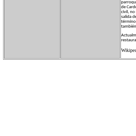
parroqui
de Cardo
civil, n
salida d
término 
también 
Actualm
restaura
Wikipe