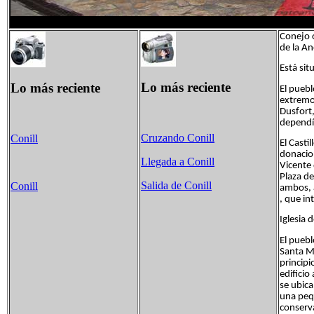
Conejo o
de la An
Está sit
Lo más reciente
Lo más reciente
El puebl
extremo 
Dusfort
dependí
Cruzando Conill
Conill
El Casti
donacion
Llegada a Conill
Vicente
Plaza de
Salida de Conill
Conill
ambos, 
, que in
Iglesia 
El puebl
Santa Ma
principi
edificio
se ubica
una pequ
conserva