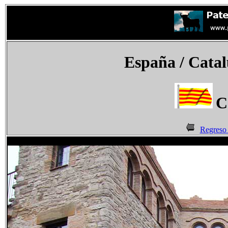
España
/ Cata
C
Regreso 